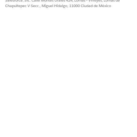
Salesforce, Inc. Calle Montes Urales 424, Lomas - Virreyes, Lomas de
Chapultepec V Secc., Miguel Hidalgo, 11000 Ciudad de México
¿RESOLVIÓ ESTE ARTÍCULO SU PROBLEMA?
¡Háganos saber cómo podemos mejorar!
Sí
No