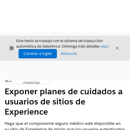
Este texto se tradujo con el sistema de traducción
automática de Salesforce. Obtenga más detalles
aquí
.
Cerrar
Cerrar
Cerrar
Cambiar a inglés
Ahora no
Índice de
Mostrar índice de materias
materias
Exponer planes de cuidados a
usuarios de sitios de
Experience
Haga que el componente seguro médico esté disponible en
su sitio de Experience de modo que los usuarios autenticados