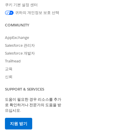
관련 레코드에 대한 액세스 권한을 제공합니다. 옴니 데이터 변
쿠키 기본 설정 센터
환, 옴니 프로세스, 옴니 UI 카드 개체 및 케어 계획과 관련된 기
귀하의 개인정보 보호 선택
타 개체에 대한 기준 기반 공유 규칙을 만듭니다.
COMMUNITY
케어 계획 구성 요소를 사용하여 Experience Cloud 사이트 구
성
Experience Cloud 사이트를 구축하고 인증된 사용자가 케어
AppExchange
계획을 만들고 업데이트할 수 있도록 사이트에
Salesforce 관리자
IndustriesHCCarePlanManager Flexcard를 추가합니다.
Salesforce 개발자
Trailhead
교육
신뢰
이 기사를 통해 문제를 해결했습니까?
개선을 위한 의견을 보내주세요.
SUPPORT & SERVICES
예
아니요
도움이 필요한 경우 리소스를 추가
로 확인하거나 전문가의 도움을 받
으십시오.
지원 받기