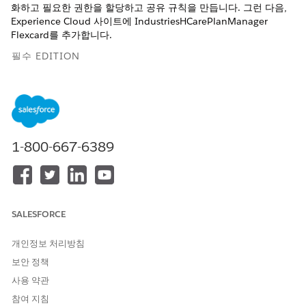
화하고 필요한 권한을 할당하고 공유 규칙을 만듭니다. 그런 다음,
Experience Cloud 사이트에 IndustriesHCarePlanManager
Flexcard를 추가합니다.
필수 EDITION
지원 제품: Lightning Experience
지원 제품:
Enterprise
및
Unlimited
Edition
Experience 사이트에서 케어 계획에 대한 조직 준비
1-800-667-6389
조직에 필요한 라이센스가 있는지 확인하고, 디지털 익스피리언
스를 활성화하고, 사용자에게 관련 개체에 대한 액세스 권한을
제공합니다.
Experience Cloud 사이트에서 케어 계획에 액세스할 수 있는
SALESFORCE
권한 할당
Experience Cloud 사이트 사용자에게 사이트에서 케어 계획을
개인정보 처리방침
생성, 업데이트, 확인하는 데 필요한 권한을 제공합니다.
보안 정책
사용자가 사이트에서 Omnistudio 구성 요소 및 레코드에 액세
사용 약관
스할 수 있도록 공유 규칙 만들기
참여 지침
인증된 사이트 사용자에게 Omnistudio 구성 요소 및 케어 계획