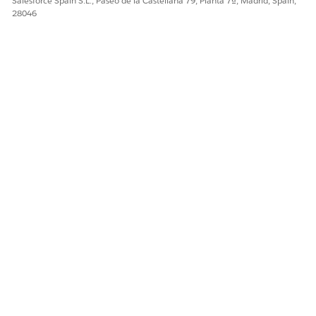
Salesforce Spain S.L., Paseo de la Castellana 79, Planta 7ª, Madrid, Spain,
donde se requieren. Asegúrese de que ha publicado la
28046
plantilla del seguro médico.
¿RESOLVIÓ ESTE ARTÍCULO SU PROBLEMA?
¡Háganos saber cómo podemos mejorar!
Sí
No