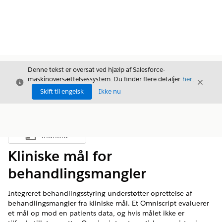
Denne tekst er oversat ved hjælp af Salesforce-
maskinoversættelsessystem. Du finder flere detaljer
her
.
Luk
Luk
Luk
Skift til engelsk
Ikke nu
Indhold
Vis indholdsfortegnelse
Kliniske mål for
behandlingsmangler
Integreret behandlingsstyring understøtter oprettelse af
behandlingsmangler fra kliniske mål. Et Omniscript evaluerer
et mål op mod en patients data, og hvis målet ikke er