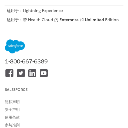
适用于：Lightning Experience
适用于：带 Health Cloud 的
Enterprise
和
Unlimited
Edition
临床评测是用于评估患者健康状况和护理质量的健康相关评测的结
构化和可计算定义。
例如，一项评测指出，空腹血糖水平超过 126 mg/dL 的糖尿病患
者必须每天注射 4 次胰岛素。Charles Green 是 2 型糖尿病患者，
在过去 3 个月中，其空腹血糖水平一直高于 130 mg/dL。护理经
1-800-667-6389
理使用流根据 Charles 在 Health Cloud 中的数据评估这一评测，
发现 Charles 每天只打了 2 针。因此 Charles 在接受的护理方面存
在差距。要记录此差距，流会自动为 Charles 创建护理差距记录。
护理差距状态设置为“未处理”。护理经理告诉 Charles 他必须开始
每天注射 4 针胰岛素。
SALESFORCE
Charles 现在坚持每天打所有针来管理他的糖尿病。这些新数据会
记录在 Health Cloud 中，护理经理会再次为 Charles 评估相同的
隐私声明
评测。该评测已满足，护理差距状态现在为“已完结”。
安全声明
假设护理经理对另一个被诊断出糖尿病前期的患者 Elena Nieto 进
使用条款
行了相同的测量。Elena 的空腹血糖水平在过去 3 个月中一直为
参与准则
115 mg/dL。因为评测标准之一是评估空腹血糖水平高于 126