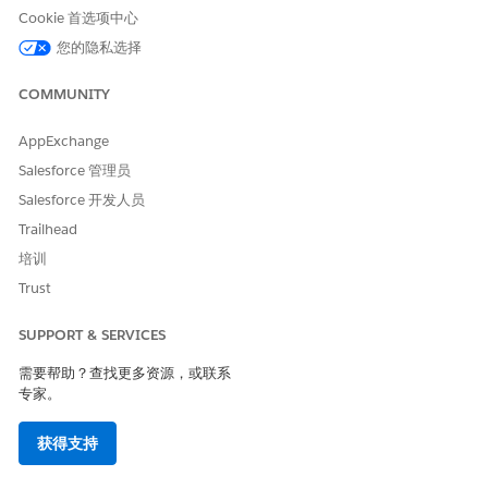
Cookie 首选项中心
mg/dL 的患者，所以 Elena 没有资格使用这个评测。该流创建状态
设置为“已排除”的护理差距记录。
您的隐私选择
您可以实施自己的基于触发器的逻辑，该逻辑符合贵组织的业务需
COMMUNITY
求，以评估评测。您可以使用流、业务规则引擎、基于 Apex 的触
发器或 OmniStudio 集成程序实施此逻辑。要更新护理差距状态，
在实施中使用
AppExchange
可调用操作。
updateCareGapStatus
Salesforce 管理员
以下是帮助您入门的视频。
Salesforce 开发人员
Trailhead
培训
Trust
SUPPORT & SERVICES
需要帮助？查找更多资源，或联系
如果您无法在全屏模式下观看视频，请在新选项卡上打开视频：
专家。
设置评测来评估护理差距
。
定义临床评测
获得支持
创建临床评测记录来定义临床评测，以便护理经理可以使用
Omniscript 在 Health Cloud 中根据患者的数据进行评估。