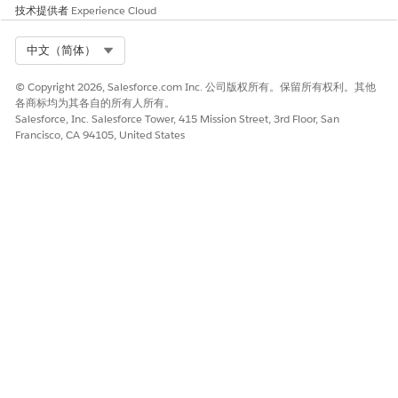
技术提供者
Experience Cloud
Omniscript 根据评估自动创建护理差距。
创建临床评测条件
Select Org
中文（简体）
临床评测有特定的标准，为评估护理差距提供了一个标准化的框
架。为每个标准创建临床评测标准记录。临床评测标准记录表示
© Copyright 2026, Salesforce.com Inc. 公司版权所有。保留所有权利。其他
评估患者数据的评测的可计算标准。您可以将临床评测标准记录
各商标均为其各自的所有人所有。
与临床评测或临床评测标准组相关联。
Salesforce, Inc. Salesforce Tower, 415 Mission Street, 3rd Floor, San
Francisco, CA 94105, United States
创建临床评测标准组
创建临床评测标准组，并将其与临床评测相关联。临床评测标准
组代表临床评测的一组可计算标准。
创建护理差距标准结果
创建护理差距标准结果，并将其与临床评测标准和护理差距相关
联。护理差距标准结果表示临床评测标准的评估结果。
本文章是否解决您的问题？
请与我们共享您的想法，以便我们进行改进！
是
否