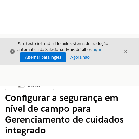
Este texto foi traduzido pelo sistema de tradução
automática da Salesforce. Mais detalhes
aqui
.
Fechar
Fecha
Fechar
Alternar para inglês
Agora não
Índice
Mostrar índice
Configurar a segurança em
nível de campo para
Gerenciamento de cuidados
integrado