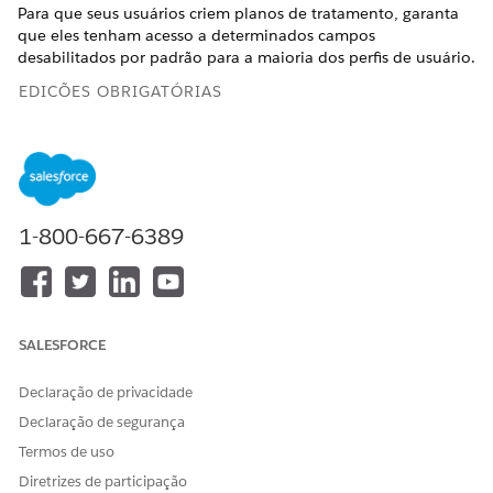
Para que seus usuários criem planos de tratamento, garanta
que eles tenham acesso a determinados campos
desabilitados por padrão para a maioria dos perfis de usuário.
EDIÇÕES OBRIGATÓRIAS
Disponível em: Lightning Experience
Disponível em: Edições
Enterprise
e
Unlimited
com o
Health Cloud
1-800-667-6389
PERMISSÕES NECESSÁRIAS DO USUÁRIO
Para modificar objetos
Administrador do Health
Cloud
SALESFORCE
Verifique se os usuários têm acesso a esses campos. Se não
tiver, conceda acesso manualmente a eles.
Declaração de privacidade
Declaração de segurança
OBJETO
CAMPO
Termos de uso
Plano de ação
Nome
Diretrizes de participação