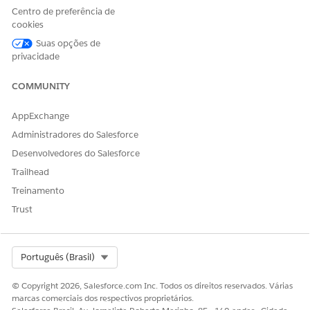
Status
Centro de preferência de
cookies
Barreira de cuidados
Tipo de barreira de
cuidados
Suas opções de
privacidade
Nome
COMMUNITY
Paciente
Definição do problema
AppExchange
Administradores do Salesforce
Status
Desenvolvedores do Salesforce
Atribuição de metas
Descrição
Trailhead
Designado da meta
Treinamento
Trust
Definição de meta
Registro pai
Select Org
Português (Brasil)
Prioridade
Condição de saúde
Paciente
© Copyright 2026, Salesforce.com Inc. Todos os direitos reservados. Várias
marcas comerciais dos respectivos proprietários.
Definição do problema