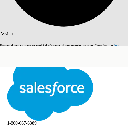
Søk
Avslutt
Denne teksten er oversatt med Salesforce maskinoversettingssystem. Flere detaljer
her
.
Bytt til engelsk
Ikke nå
Avslutt
Avslutt
1-800-667-6389