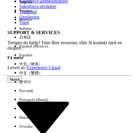
Salesforce-administratorer
Engelsk
Salesforce-utviklere
Français
Trailhead
Erfaring
Opplæring
Deutsch
Trust
Italiano
SUPPORT & SERVICES
日本語
Trenger du hjelp? Finn flere ressurser, eller få kontakt med en
Fjern alle
Utført
Español (México)
ekspert.
Español
Få støtte
中文（简体）
Levert av
Experience Cloud
中文（繁體）
Norsk
한국어
Русский
Português (Brasil)
Suomi
Dansk
Svenska