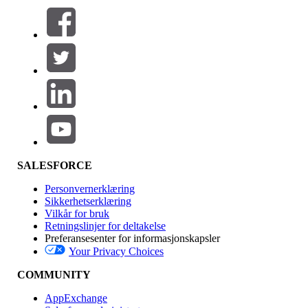
Filtre (0)
VELG FILTRE
Legg til
Produktområde
Funksjonsinnvirkning
SALESFORCE
Personvernerklæring
Sikkerhetserklæring
Vilkår for bruk
Retningslinjer for deltakelse
Preferansesenter for informasjonskapsler
Your Privacy Choices
Utgave
COMMUNITY
AppExchange