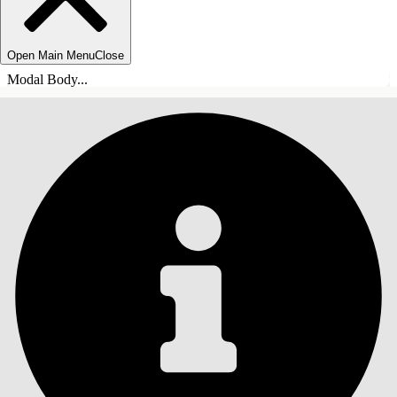
Open Main Menu
Close
Modal Body...
INNHOLD
Søk
Vis innholdsfortegnelse
Innhold