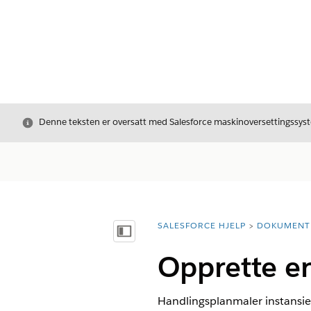
Avslutt
Denne teksten er oversatt med Salesforce maskinoversettingssyste
SALESFORCE HJELP
DOKUMENT
Du er her:
Vis innholdsfortegnelse
Opprette e
Handlingsplanmaler instansier