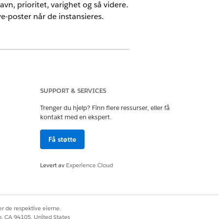
n, prioritet, varighet og så videre.
-poster når de instansieres.
SUPPORT & SERVICES
Trenger du hjelp? Finn flere ressurser, eller få
kontakt med en ekspert.
ngsplanmal og
Få støtte
e
Levert av
Experience Cloud
denne malen.
 denne malen, velger du
La brukere legge
r de respektive eierne.
rende behandlingsplan og dens
co, CA 94105, United States