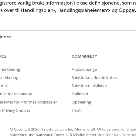
strere vanlig brukt informasjon i disse definisjonene, som nav
 over til Handlingsplan-, Handlingsplanelement- og Oppgave
rience
nlimited
Edition med Health Cloud
RCE
COMMUNITY
NØDVENDIGE BRUKERTILLATELSER
rnerklæring
AppExchange
nmal
Opprette tilgang for handli
serklæring
Salesforce-administratorer
handlingsplanmalelement
 bruk
Salesforce-utviklere
Opprette tilgang for oppgav
njer for deltakelse
Trailhead
maler
i Appstarter.
esenter for informasjonskapsler
Opplæring
skrivelse av handlingsplanmalen.
r Privacy Choices
Trust
 som navnet på og beskrivelsen av handlingsplaner instansiert fra 
egge til flere intervensjoner i handlingsplaner som er opprettet med
er
.
© Copyright 2026, Salesforce.com Inc. Med enerett. Ulike varemerker tilhøre
elper behandlingsledere med å legge til intervensjoner i en eksiste
Salesforce, Inc. Salesforce Tower, 415 Mission Street, 3rd Floor, San Francis