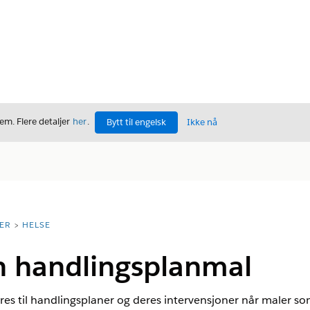
m. Flere detaljer
her
.
Bytt til engelsk
Ikke nå
ER
HELSE
n handlingsplanmal
es til handlingsplaner og deres intervensjoner når maler so