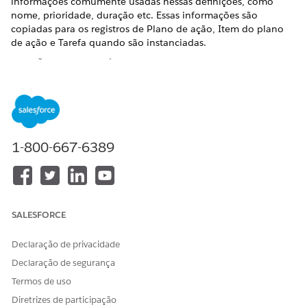
informações comumente usadas nessas definições, como
nome, prioridade, duração etc. Essas informações são
copiadas para os registros de Plano de ação, Item do plano
de ação e Tarefa quando são instanciadas.
EDIÇÕES OBRIGATÓRIAS
Disponível em: Lightning Experience
Disponível em: Edições
Enterprise
e
Unlimited
com o
Health Cloud
1-800-667-6389
PERMISSÕES NECESSÁRIAS DO USUÁRIO
Para criar um modelo de
Criar acesso para o Modelo
plano de ação
do plano de ação e Item do
SALESFORCE
modelo do plano de ação
Para criar uma intervenção
Criar acesso para Tarefa
Declaração de privacidade
Declaração de segurança
No Iniciador de aplicativos, localize e selecione
Modelos
de planos de ação
.
Termos de uso
Insira um nome e uma descrição para o modelo do plano
Diretrizes de participação