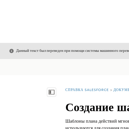
Закрыть
Данный текст был переведен при помощи системы машинного перево
СПРАВКА SALESFORCE
ДОКУМ
Вы находитесь здесь:
Показать содержание
Создание ш
Шаблоны плана действий мгнов
используются для создания план