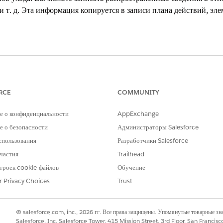
 т. д. Эта информация копируется в записи плана действий, эле
g Experience
se
Edition и
Unlimited
Edition с Health Cloud
RCE
COMMUNITY
НЕОБХОДИМЫЕ ПОЛНОМОЧИЯ ПОЛЬЗОВАТЕЛЯ
е о конфиденциальности
AppExchange
твий
Создание доступа для шаблона 
 о безопасности
Администраторы Salesforce
плана действий
спользования
Разработчики Salesforce
Создание доступа для задачи
частия
Trailhead
троек cookie-файлов
Обучение
найдите и откройте «
Шаблоны плана действий
».
r Privacy Choices
Trust
а плана действий.
мя и описание планов действий, обработанных из данного шаблона.
 добавлять дополнительные вмешательства в планы действий, созданные 
© salesforce.com, inc., 2026 гг. Все права защищены. Упомянутые товарные з
елям добавлять элементы в планы действий
».
Salesforce, Inc. Salesforce Tower, 415 Mission Street, 3rd Floor, San Francis