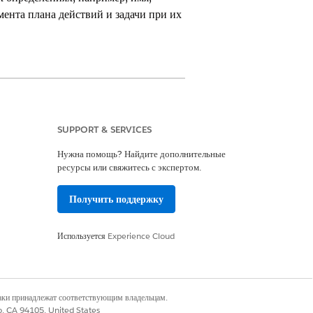
мента плана действий и задачи при их
SUPPORT & SERVICES
Нужна помощь? Найдите дополнительные
ресурсы или свяжитесь с экспертом.
плана действий и элемента шаблона
Получить поддержку
Используется
Experience Cloud
на основе данного шаблона, установите
наки принадлежат соответствующим владельцам.
co, CA 94105, United States