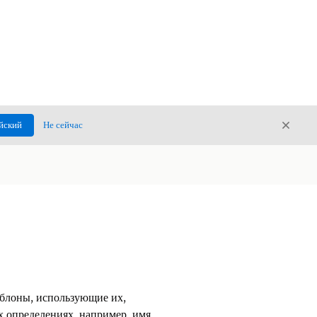
Закры
йский
Не сейчас
Закрыт
аблоны, использующие их,
х определениях, например, имя,