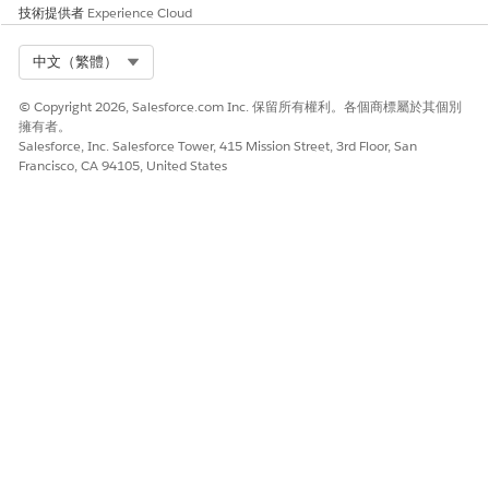
技術提供者
Experience Cloud
視需要在「提醒」區段中設定適當的時間。
儲存您的工作。
Select Org
中文（繁體）
將所有必要介入新增至動作計畫範本後,按一下「
發佈範本」,
然
後按一下「
發佈
」。
© Copyright 2026, Salesforce.com Inc. 保留所有權利。各個商標屬於其個別
擁有者。
完成了,您的 PGI 文件庫現在已設定!接下來,讓我們建立照護計畫範
Salesforce, Inc. Salesforce Tower, 415 Mission Street, 3rd Floor, San
本。
Francisco, CA 94105, United States
此文章是否解決您的問題？
請讓我們知道，以便我們改進！
是
否