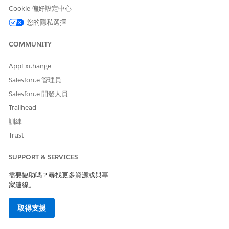
針對目標的介入,選取「
目標指派」。
Cookie 偏好設定中心
針對健康狀況的介入,選取「
健康狀況
」。
您的隱私選擇
針對健康社會決定因素的介入,選取「
照護阻礙
」。
針對照護計畫的介入,選取「
照護計畫
」。
COMMUNITY
按一下「
儲存
」。
現在您已為動作計畫範本建立基礎,請將一些介入新增至範本。
AppExchange
按一下「
新增工作
」。
Salesforce 管理員
輸入主題。
Salesforce 開發人員
此值是例項化在對應「工作」記錄中的介入名稱。
Trailhead
將優先順序設定為
高
、
正常
或
低
。
輸入介入必須完成的天數。
訓練
介入的到期日期是透過將此值加到例項化動作計畫的日期和
Trust
時間來計算。
如果您定義的介入是必要動作,請選取「
必要
」。
SUPPORT & SERVICES
如果此介入是另一個介入的先決條件,則您必須將其標記為必
要。
需要協助嗎？尋找更多資源或與專
如果您定義的介入具有先決條件介入,請在「先決條件」區段
家連線。
中選取。
在「工作指派」區段中,選取「
動作計畫建立者
」。
取得支援
選取此選項可確保依預設,從此動作計畫產生的所有介入都會
指派給建立動作計畫的照護經理。