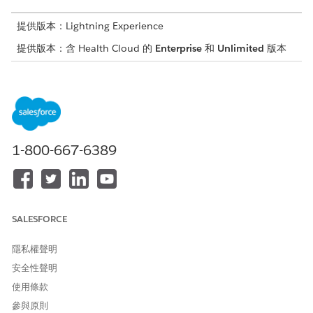
提供版本：Lightning Experience
提供版本：含 Health Cloud 的
Enterprise
和
Unlimited
版本
使用者所需權限
建立動作計畫範本
建立動作計畫範本和動作計畫
範本項目的存取權
若要建立介入
建立工作的存取權
1-800-667-6389
進入 App Launcher,尋找並選取「
動作計畫範本
」。
輸入動作計畫範本的名稱和描述。
這些值會複製為從此範本例項化的動作計畫名稱和描述。
如果您想要使用者將更多介入新增至從此範本建立的動作計畫,
SALESFORCE
請選取「
讓使用者將項目新增至動作計畫
」。
選取此選項可協助照護經理將介入新增至現有照護計畫及其動作
隱私權聲明
計畫。
安全性聲明
選取「
行業
」作為動作計畫類型。這會根據評估執行區分此動作
使用條款
計畫範本與範本。
參與原則
根據您在動作計畫中定義的介入類型選取目標物件。