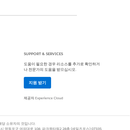
SUPPORT & SERVICES
 액세스 만들기
도움이 필요한 경우 리소스를 추가로 확인하거
편집 액세스
나 전문가의 도움을 받으십시오.
지원 받기
연결된 개체가 작업 계획 템플릿의 대상 개체
제공자
Experience Cloud
록 상표는 해당 소유자의 것입니다.
별시 영등포구 여의대로 108, 파크원타워2 28층 (세일즈포스) 07335