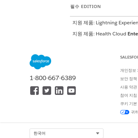
필수 EDITION
지원 제품: Lightning Experie
지원 제품: Health Cloud
Ente
SALESFO
작업 계획 템플릿 할당
개인정보
작업 계획 템플릿 할당 편집
1-800-667-6389
보안 정책
앱 시작 관리자에서
작업 계획 
사용 약관
새로 만들기
를 클릭합니다.
참여 지침
관련 개체
필드에서 중재를 추가할
작업 계획 템플릿 버전
필드에서
쿠키 기본
와 동일한 작업 계획 템플릿을 
귀하
할당을 저장합니다.
이제 문제, 목표, 중재가 포함
Select Org
한국어