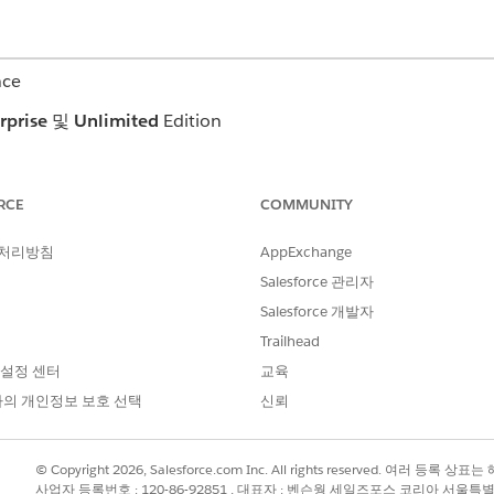
nce
rprise
및
Unlimited
Edition
필요한 사용자 권한
RCE
COMMUNITY
작업 계획 템플릿 할당에 대한
 처리방침
AppExchange
작업 계획 템플릿 할당에 대한 
Salesforce 관리자
템플릿 할당
을 찾아서 선택합니다.
Salesforce 개발자
Trailhead
 문제 정의, 목표 정의 또는 케어 계획 템플릿을 선택합니다.
 템플릿에 추가할 중재 항목이 포함된 작업 계획 템플릿을 선택합니다. 
 설정 센터
교육
선택해야 합니다.
의 개인정보 보호 선택
신뢰
된 케어 계획 템플릿을 만들었습니다.
© Copyright 2026, Salesforce.com Inc. All rights reserved. 여러 등
사업자 등록번호 : 120-86-92851 , 대표자 : 벤슨웡 세일즈포스 코리아 서울특