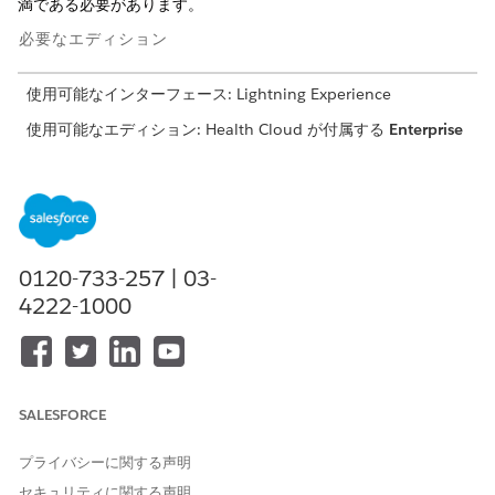
満である必要があります。
必要なエディション
使用可能なインターフェース: Lightning Experience
使用可能なエディション: Health Cloud が付属する
Enterprise
Edition および
Unlimited
Edition
必要なユーザー権限
OmniScript を作成する
「OmniStudio 管理者」権限
セット
0120-733-257 | 03-
4222-1000
調査の質問に対する「作
成」、「参照」、「編集」、
および「削除」アクセス権
評価の作成方法については、「
Create an Assessment with
Discovery
Framework (ディスカバリーフレームワークを使用した
SALESFORCE
評価の作成)」を参照してください。
プライバシーに関する声明
質問を含む評価を作成したら、次に質問と回答をおすすめに対応
セキュリティに関する声明
付けます。