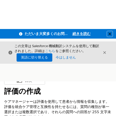
ただいま大変多くのお問い合わせをいただいており、ご連絡までにお時間を頂戴しております
続きを読む
Clo
この文章は Salesforce 機械翻訳システムを使用して翻訳
されました。詳細は
こちら
をご参照ください。
閉じる
閉じ
閉じる
英語に切り替える
今はしません
目次
目次を表示
評価の作成
ケアマネージャーは評価を使用して患者から情報を収集します。
評価を統合ケア管理と互換性を持たせるには、質問の種別が単一
選択または複数選択であり、それらの質問への回答が 255 文字未