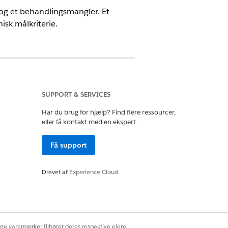
ie og et behandlingsmangler. Et
isk målkriterie.
SUPPORT & SERVICES
Har du brug for hjælp? Find flere ressourcer,
eller få kontakt med en ekspert.
iger på
ultater
Få support
Drevet af
Experience Cloud
ige varemærker tilhører deres respektive ejere.