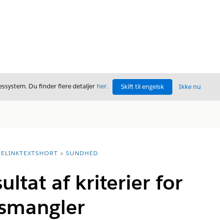
ssystem. Du finder flere detaljer
her
.
Skift til engelsk
Ikke nu
ELINKTEXTSHORT
SUNDHED
ultat af kriterier for
smangler