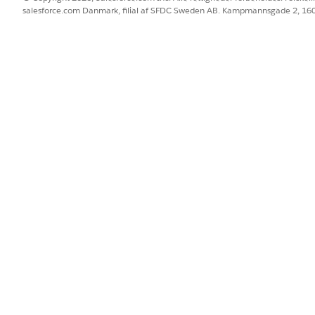
salesforce.com Danmark, filial af SFDC Sweden AB. Kampmannsgade 2, 1
BLEM?
 os!