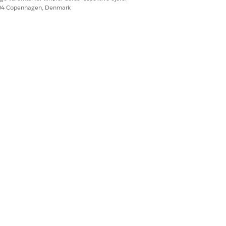
604 Copenhagen, Denmark
Ja
Nej