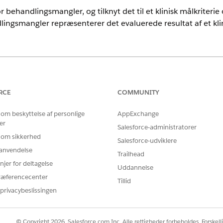
for behandlingsmangler, og tilknyt det til et klinisk målkriter
ndlingsmangler repræsenterer det evaluerede resultat af et klin
rience
Unlimited
Edition med Health Cloud
RCE
COMMUNITY
BRUGERTILLADELSER PÅKRÆVET
 om beskyttelse af personlige
AppExchange
er
or kriterier for behandlingsmangler
Salesforce-administratorer
Adgangen Læs, Opret og Red
behandlingsmangelkriterieres
 om sikkerhed
Salesforce-udviklere
r anvendelse
Trailhead
a Results
fra Appstarter.
njer for deltagelse
Uddannelse
g behandlingsmangler.
ræferencecenter
Tillid
det evaluerede kriterie.
privacybeslissingen
© Copyright 2026, Salesforce.com Inc. Alle rettigheder forbeholdes. Forskell