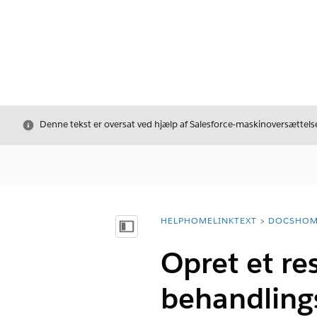
Luk
Denne tekst er oversat ved hjælp af Salesforce-maskinoversættelse
HELPHOMELINKTEXT
DOCSHOM
breadcrumbDescription
Vis indholdsfortegnelse
Opret et res
behandling