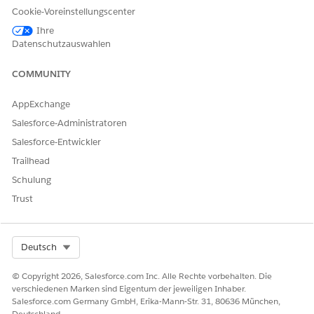
Geben Sie optional das Ergebnis der ausgewerteten
Cookie-Voreinstellungscenter
Kriterien ein.
Ihre
Klicken Sie auf
Speichern
.
Datenschutzauswahlen
COMMUNITY
KONNTEN SIE IHR PROBLEM MITHILFE DIESES ARTIKELS
AppExchange
LÖSEN?
Salesforce-Administratoren
Geben Sie uns Feedback, damit wir uns verbessern können.
Salesforce-Entwickler
Ja
Nein
Trailhead
Schulung
Trust
Select Org
Deutsch
© Copyright 2026, Salesforce.com Inc. Alle Rechte vorbehalten. Die
verschiedenen Marken sind Eigentum der jeweiligen Inhaber.
Salesforce.com Germany GmbH, Erika-Mann-Str. 31, 80636 München,
Deutschland