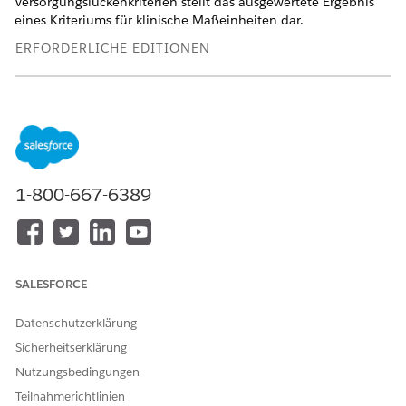
Versorgungslückenkriterien stellt das ausgewertete Ergebnis
eines Kriteriums für klinische Maßeinheiten dar.
ERFORDERLICHE EDITIONEN
Verfügbarkeit: Lightning Experience
Verfügbarkeit:
Enterprise
und
Unlimited
Edition mit Health
Cloud
ERFORDERLICHE BENUTZERBERECHTIGUNGEN
1-800-667-6389
Erstellen eines Ergebnisses
Lese-, Erstellungs- und
von
Bearbeitungszugriff auf
Versorgungslückenkriterien
Ergebnisse von
Versorgungslückenkriterien
SALESFORCE
Suchen Sie im App Launcher nach
Ergebnisse der
Versorgungslückenkriterien
und wählen Sie diese Option
Datenschutzerklärung
aus.
Sicherheitserklärung
Klicken Sie auf
Neu
.
Nutzungsbedingungen
Wählen Sie ein Kriterium für klinische Maßeinheiten und
eine Versorgungslücke aus.
Teilnahmerichtlinien