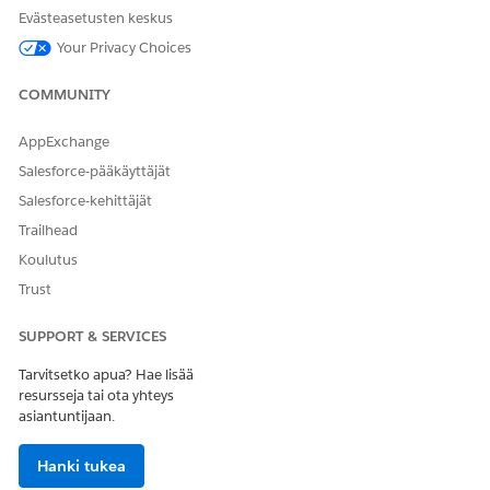
RATKAISIKO TÄMÄ ARTIKKELI ONGELMASI?
Evästeasetusten keskus
Anna palautetta, jotta voimme kehittyä!
Your Privacy Choices
Kyllä
Ei
COMMUNITY
AppExchange
Salesforce-pääkäyttäjät
Salesforce-kehittäjät
Trailhead
Koulutus
Trust
SUPPORT & SERVICES
Tarvitsetko apua? Hae lisää
resursseja tai ota yhteys
asiantuntijaan.
Hanki tukea