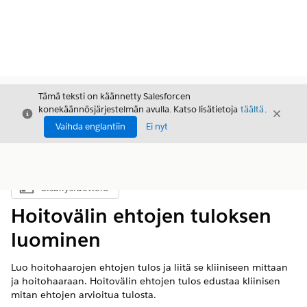
Tämä teksti on käännetty Salesforcen
konekäännösjärjestelmän avulla. Katso lisätietoja
täältä
.
Sulje
Sulje
Sulje
Vaihda englantiin
Ei nyt
Sisällysluettelo
Näytä sisällysluettelo
Hoitovälin ehtojen tuloksen
luominen
Luo hoitohaarojen ehtojen tulos ja liitä se kliiniseen mittaan
ja hoitohaaraan. Hoitovälin ehtojen tulos edustaa kliinisen
mitan ehtojen arvioitua tulosta.