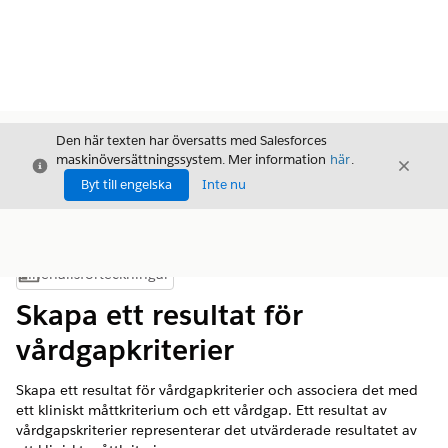
Den här texten har översatts med Salesforces
maskinöversättningssystem. Mer information
här
.
Stäng
Stäng
Stäng
Byt till engelska
Inte nu
Innehållsförteckningar
Visa innehållsförteckning
Skapa ett resultat för
vårdgapkriterier
Skapa ett resultat för vårdgapkriterier och associera det med
ett kliniskt måttkriterium och ett vårdgap. Ett resultat av
vårdgapskriterier representerar det utvärderade resultatet av