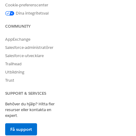
Cookie-preferenscenter
LÖSTE DENNA ARTIKEL DITT PROBLEM?
Dina integritetsval
Berätta för oss vad vi kan förbättra!
COMMUNITY
Ja
Nej
AppExchange
Salesforce-administratörer
Salesforce-utvecklare
Trailhead
Utbildning
Trust
SUPPORT & SERVICES
Behöver du hjälp? Hitta fler
resurser eller kontakta en
expert.
Få support