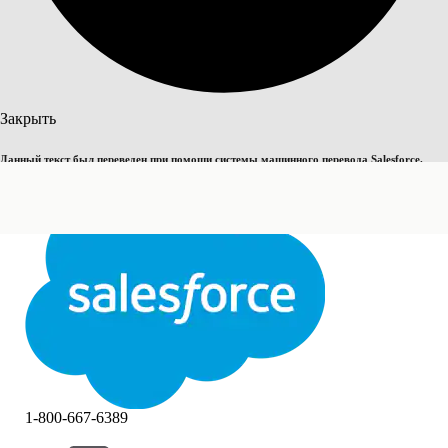
Поиск
Закрыть
Данный текст был переведен при помощи системы машинного перевода Salesforce.
Переключить на английский
Дополнительные сведения см.
здесь
.
Не сейчас
Закрыть
Закрыть
1-800-667-6389