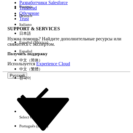
Разработчики Salesforce
Français
Trailhead
Возможности
Обучение
Deutsch
Trust
Italiano
SUPPORT & SERVICES
日本語
Нужна помощь? Найдите дополнительные ресурсы или
Очистить все
Готово
Español (México)
свяжитесь с экспертом.
Español
Получить поддержку
中文（简体）
Используется
Experience Cloud
中文（繁體）
Русский
한국어
Select Org
Русский
Português (Brasil)
Результаты отсутствуют