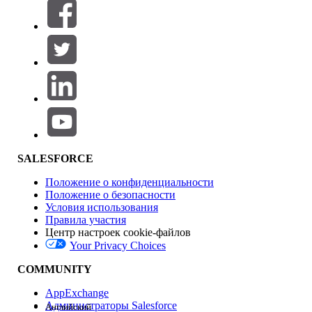
Фильтры (0)
ВЫБРАТЬ ФИЛЬТРЫ
Добавить
Область продуктов
Влияние на функции
SALESFORCE
Положение о конфиденциальности
Положение о безопасности
Условия использования
Правила участия
Центр настроек cookie-файлов
Your Privacy Choices
Версия
COMMUNITY
AppExchange
Администраторы Salesforce
Английский