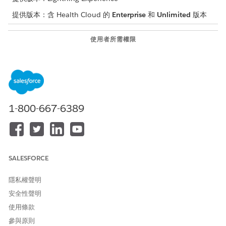
提供版本：含 Health Cloud 的
Enterprise
和
Unlimited
版本
使用者所需權限
若要建立照護計畫範本
建立照護計畫範本的存取權
若要編輯照護計畫範本
照護計畫範本的編輯存取權
進入 App Launcher,尋找並選取「
照護計畫範本
」。
1-800-667-6389
按一下「
新增
」。
輸入照護計畫範本的名稱、描述和狀態。
儲存您的範本。
SALESFORCE
此文章是否解決您的問題？
隱私權聲明
請讓我們知道，以便我們改進！
安全性聲明
是
否
使用條款
參與原則