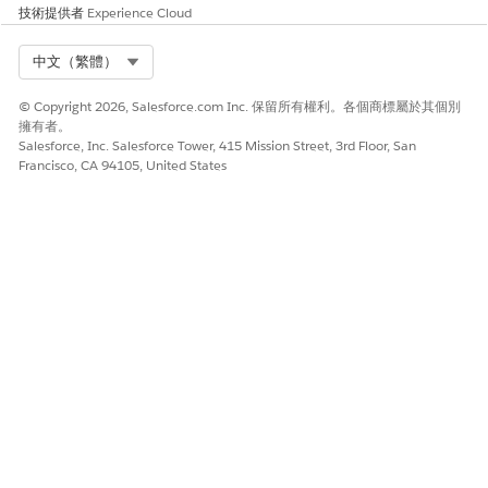
技術提供者
Experience Cloud
Select Org
中文（繁體）
© Copyright 2026, Salesforce.com Inc. 保留所有權利。各個商標屬於其個別
擁有者。
Salesforce, Inc. Salesforce Tower, 415 Mission Street, 3rd Floor, San
Francisco, CA 94105, United States