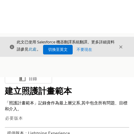
此文已使用 Salesforce 機器翻譯系統翻譯。更多詳細資料
結束
結束
結束
請參見
此處
。
切換至英文
不要現在
目錄
顯示目錄
建立照護計畫範本
「照護計畫範本」記錄會作為最上層父系,其中包含所有問題、目標
和介入。
必要版本
提供版本：Lightning Experience