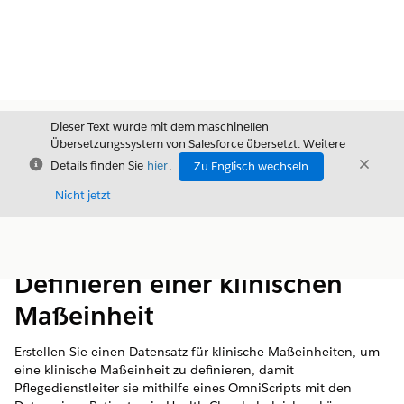
Dieser Text wurde mit dem maschinellen
Übersetzungssystem von Salesforce übersetzt. Weitere
Schließen
Schli
Details finden Sie
hier
.
Zu Englisch wechseln
Schließ
Nicht jetzt
Inhalt
Inhalt anzeigen
Definieren einer klinischen
Maßeinheit
Erstellen Sie einen Datensatz für klinische Maßeinheiten, um
eine klinische Maßeinheit zu definieren, damit
Pflegedienstleiter sie mithilfe eines OmniScripts mit den