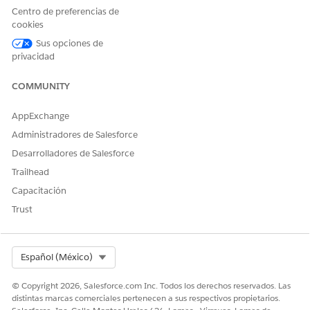
Ingrese un nombre y un número de versión para la
Centro de preferencias de
medición clínica.
cookies
Seleccione el estado.
Sus opciones de
Seleccione la fecha de inicio y finalización efectivas.
privacidad
En Nombre de publicador, ingrese el nombre de la
organización que publica la medición clínica. Por
COMMUNITY
ejemplo, ingrese HEDIS si esta es una medición HEDIS
(Conjunto de datos e información de eficacia de cuidados
AppExchange
sanitarios).
Administradores de Salesforce
Opcionalmente, rellene otros campos como los campos
Descripción y Definición de problema.
Desarrolladores de Salesforce
Haga clic en
Guardar
.
Trailhead
Capacitación
Trust
¿RESOLVIÓ ESTE ARTÍCULO SU PROBLEMA?
¡Háganos saber cómo podemos mejorar!
Select Org
Español (México)
Sí
No
© Copyright 2026, Salesforce.com Inc. Todos los derechos reservados. Las
distintas marcas comerciales pertenecen a sus respectivos propietarios.