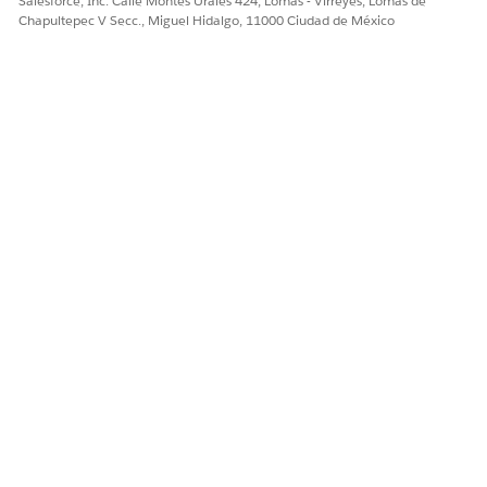
Salesforce, Inc. Calle Montes Urales 424, Lomas - Virreyes, Lomas de
Chapultepec V Secc., Miguel Hidalgo, 11000 Ciudad de México