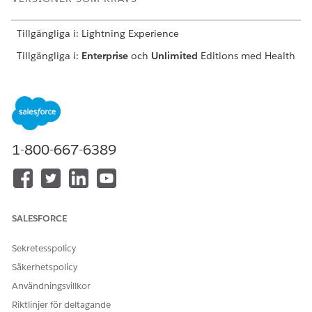
Tillgängliga i: Lightning Experience
Tillgängliga i:
Enterprise
och
Unlimited
Editions med Health
Cloud
ANVÄNDARBEHÖRIGHETER SOM KRÄVS
Skapa ett kliniskt mått:
Åtkomsten Läs, Skapa och
Redigera för kliniska mått
1-800-667-6389
Skapa till exempel en klinisk måttpost för att definiera ett
HEDIS-mått för hypertoni för att bedöma vårdluckor bland
patienter vars blodtrycksnivåer ligger utanför den
rekommenderade tröskeln.
SALESFORCE
Sök fram och öppna
Kliniska mått
i Appstartaren.
Klicka på
Ny
.
Sekretesspolicy
Ange ett namn och versionsnummer för det kliniska
Säkerhetspolicy
måttet.
Användningsvillkor
Välj status.
Riktlinjer för deltagande
Välj startdatum och slutdatum.