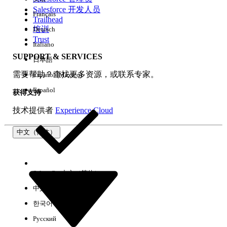
Salesforce 开发人员
Français
体验
Trailhead
培训
Deutsch
Trust
Italiano
SUPPORT & SERVICES
日本語
全部清除
完成
需要帮助？查找更多资源，或联系专家。
Español (México)
Español
获得支持
技术提供者
Experience Cloud
中文（简体）
Select Org
中文（简体）
中文（繁体）
한국어
Русский
没有结果