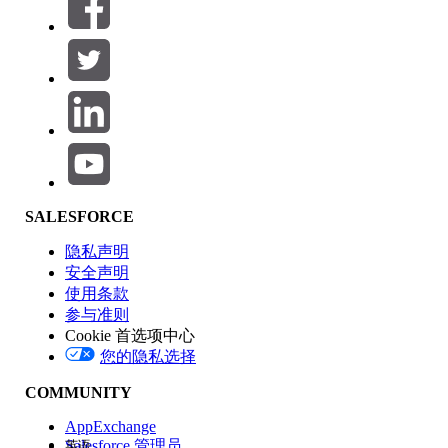
筛选条件： (0)
选择筛选器
添加
产品区域
SALESFORCE
功能影响
隐私声明
安全声明
使用条款
参与准则
Cookie 首选项中心
版本
您的隐私选择
COMMUNITY
AppExchange
Salesforce 管理员
英语