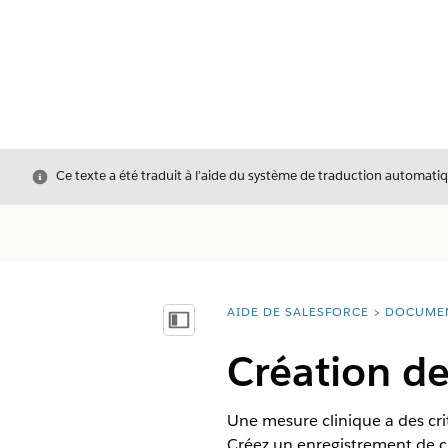
Fermer
Ce texte a été traduit à l’aide du système de traduction automatiq
AIDE DE SALESFORCE
DOCUME
Vous êtes ici :
Afficher la table des matières
Création de
Une mesure clinique a des crit
Créez un enregistrement de c