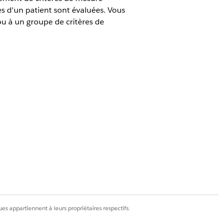
es d'un patient sont évaluées. Vous
u à un groupe de critères de
sur Critères de mesure clinique
s patients dont le niveau de
du patient, un diagnostic existant
t la période de mesure. Créez un
es appartiennent à leurs propriétaires respectifs.