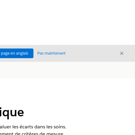
Ferme
a page en anglais
Pas maintenant
Fermer
nique
uer les écarts dans les soins.
rement de critères de mesure