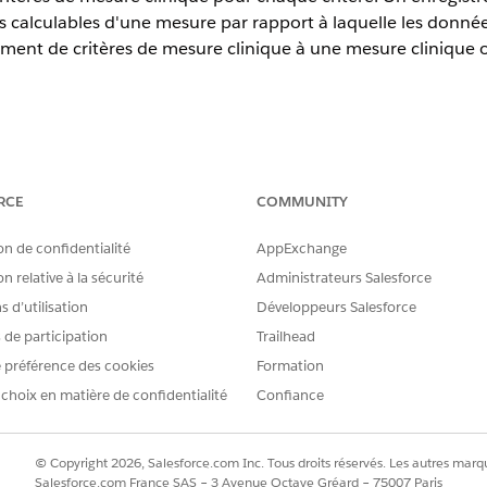
res calculables d'une mesure par rapport à laquelle les donné
ment de critères de mesure clinique à une mesure clinique o
Experience
RCE
COMMUNITY
terprise
et
Unlimited
avec Health Cloud
on de confidentialité
AppExchange
AUTORISATIONS UTILISATEUR REQUISES
n relative à la sécurité
Administrateurs Salesforce
itères de mesure clinique :
Accès Lire, Créer et Modifier 
 d’utilisation
Développeurs Salesforce
s de participation
Trailhead
ue de l'hypertension qui évalue les déficits de soins chez le
 préférence des cookies
Formation
e seuil recommandé comprend trois critères : une plage d'âge 
 choix en matière de confidentialité
Confiance
 une observation spécifique de la pression artérielle pendan
 mesure clinique pour chacun des trois critères.
, recherchez et sélectionnez
© Copyright 2026, Salesforce.com Inc. Tous droits réservés. Les autres marqu
Critères de mesure
clinique.
Salesforce.com France SAS – 3 Avenue Octave Gréard – 75007 Paris