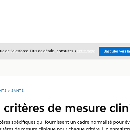
ue de Salesforce. Plus de détails, consultez <
cette page
.
Basculer vers l
NTS
SANTÉ
 critères de mesure cli
ères spécifiques qui fournissent un cadre normalisé pour éval
ritères de mesure clinique pour chaque critère. Un enregist