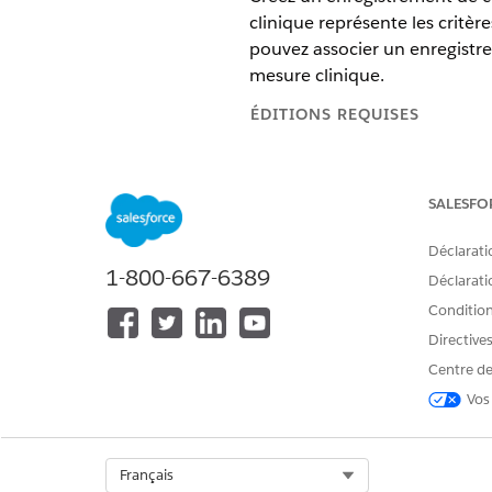
clinique représente les critè
pouvez associer un enregistre
mesure clinique.
ÉDITIONS REQUISES
Disponible avec : Lightning 
SALESFO
Disponible avec : éditions
En
Déclarati
1-800-667-6389
Déclaratio
Pour créer un enregistrement Cr
Conditions
Directive
Par exemple, une mesure cliniq
Centre de
pression artérielle dépasse l
Vos
d'hypertension essentielle et
enregistrement de critères de
Dans le Lanceur d’application
Select Org
Français
Cliquez sur
Nouveau
.