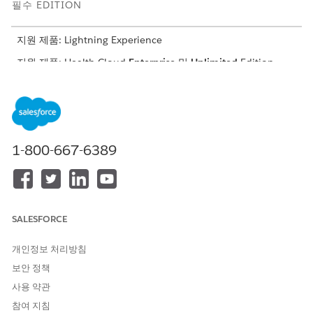
필수 EDITION
지원 제품: Lightning Experience
지원 제품: Health Cloud
Enterprise
및
Unlimited
Edition
필요한 사용자 권한
임상 측정 기준 레코드 만들기:
임상 측정 기준에 대한 읽기, 만
들기, 편집 액세스
1-800-667-6389
예를 들어, 권장 임계값을 벗어난 환자의 케어 공백을 평가하는 고
혈압 임상 측정에는 환자 연령 범위, 기존의 필수 고혈압 진단, 측정
기간 동안의 특정 혈압 관찰과 같은 세 가지 기준이 포함됩니다. 세
가지 기준에 대해 각각 임상 측정 기준 레코드를 만듭니다.
SALESFORCE
앱 시작 관리자에서
임상 측정 기준
을 찾아서 선택합니다.
새로 만들기
를 클릭합니다.
개인정보 처리방침
참조 레코드 유형으로
Clinical Measure
또는
Clinical
보안 정책
Measure Criteria Group
을 선택합니다. 그런 다음, 참조 레코
드를 검색하여 선택합니다.
사용 약관
기준 유형을 선택합니다.
참여 지침