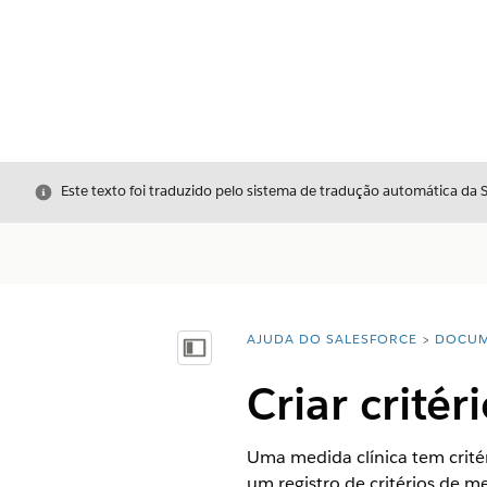
Fechar
Este texto foi traduzido pelo sistema de tradução automática da 
AJUDA DO SALESFORCE
DOCUM
Você está aqui:
Mostrar índice
Criar critér
Uma medida clínica tem crité
um registro de critérios de me