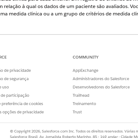
 relação à qual os dados de um paciente são avaliados. Voc
 uma medida clínica ou a um grupo de critérios de medida clín
perience
prise
e
Unlimited
com o Health Cloud
RCE
COMMUNITY
PERMISSÕES NECESSÁRIAS DO USUÁRIO
o de privacidade
AppExchange
os de medida clínica:
Acesso de leitura, criação e 
ão de segurança
Administradores do Salesforce
e uso
Desenvolvedores do Salesforce
ica de hipertensão que avalia lacunas de tratamento entre p
s de participação
Trailhead
e recomendado inclui três critérios: faixa etária do paciente,
 preferência de cookies
Treinamento
l e uma observação específica da pressão arterial durante o
s opções de privacidade
Trust
a clínica para cada um dos três critérios.
ocalize e selecione
Critérios de Medida Clínica
.
© Copyright 2026, Salesforce.com Inc. Todos os direitos reservados. Várias m
Grupo de critérios de medida clínica
Salesforce Brasil, Av. Jornalista Roberto Marinho, 85 - 14º andar - Cidade M
como o tipo de registro de ref