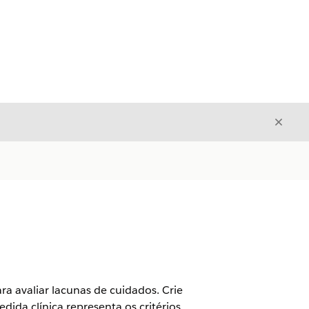
Fecha
Fechar
a avaliar lacunas de cuidados. Crie
edida clínica representa os critérios