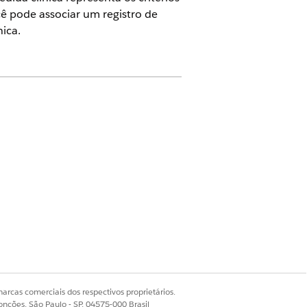
ê pode associar um registro de
ica.
edição em critérios de medida clínica
acientes cujos níveis de pressão
 um diagnóstico existente de
 período de medição. Crie um
arcas comerciais dos respectivos proprietários.
onções, São Paulo - SP, 04575-000 Brasil
erência. Em seguida, pesquise e