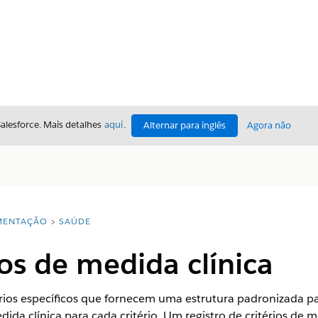
Salesforce. Mais detalhes
aqui
.
Alternar para inglês
Agora não
ENTAÇÃO
SAÚDE
ios de medida clínica
rios específicos que fornecem uma estrutura padronizada par
dida clínica para cada critério. Um registro de critérios de m