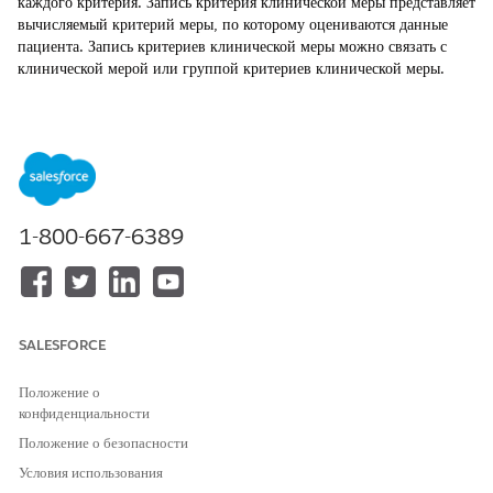
каждого критерия. Запись критерия клинической меры представляет
вычисляемый критерий меры, по которому оцениваются данные
пациента. Запись критериев клинической меры можно связать с
клинической мерой или группой критериев клинической меры.
ТРЕБУЕМЫЕ ВЕРСИИ
Доступно в версиях: Lightning Experience
Доступно в версиях:
Enterprise
Edition и
Unlimited
Edition с
Health Cloud
1-800-667-6389
НЕОБХОДИМЫЕ ПОЛНОМОЧИЯ ПОЛЬЗОВАТЕЛЯ
Для создания записи
Доступ для чтения, создания и
критериев клинической меры:
редактирования критериев
SALESFORCE
клинических показателей
Например, клиническая мера гипертонии, оценивающая пробелы в
Положение о
лечении среди пациентов, чьи уровни артериального давления
конфиденциальности
превышают рекомендуемый порог, включает три критерия:
Положение о безопасности
возрастной диапазон пациента, существующий диагноз
Условия использования
эссенциальной гипертонии и специфическое наблюдение