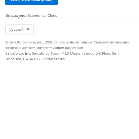
качестве условий для оценки записей пациентов, см.:
Настройка меры для оценки пробелов в уходе
.
Используется
Experience Cloud
Нажмите «
Сохранить
».
Select Org
Русский
ЭТА СТАТЬЯ РЕШИЛА ВАШУ ПРОБЛЕМУ?
© salesforce.com, inc., 2026 гг. Все права защищены. Упомянутые товарные
знаки принадлежат соответствующим владельцам.
Оставьте свой отзыв, чтобы мы могли стать лучше!
Salesforce, Inc. Salesforce Tower, 415 Mission Street, 3rd Floor, San
Francisco, CA 94105, United States
Да
Нет