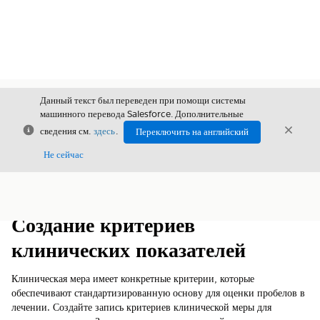
Данный текст был переведен при помощи системы
машинного перевода Salesforce. Дополнительные
Закрыть
Закры
сведения см.
здесь
.
Переключить на английский
Закрыт
Не сейчас
Содержание
Показать содержание
Создание критериев
клинических показателей
Клиническая мера имеет конкретные критерии, которые
обеспечивают стандартизированную основу для оценки пробелов в
лечении. Создайте запись критериев клинической меры для