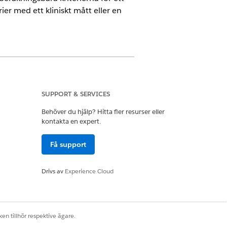
er med ett kliniskt mått eller en
SUPPORT & SERVICES
Behöver du hjälp? Hitta fler resurser eller
kontakta en expert.
gera för kliniska måttkriterier
Få support
nter vars blodtryck ligger utanför
 av essentiell hypertoni och en
Drivs av
Experience Cloud
för vart och ett av de tre
en tillhör respektive ägare.
lj en referenspost.