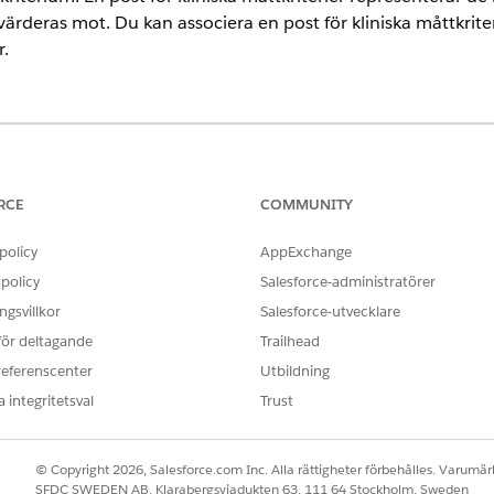
rderas mot. Du kan associera en post för kliniska måttkriteri
r.
rience
Unlimited
Editions med Health Cloud
RCE
COMMUNITY
ANVÄNDARBEHÖRIGHETER SOM KRÄVS
policy
AppExchange
iterier:
Åtkomsten Läs, Skapa och Redi
policy
Salesforce-administratörer
gsvillkor
Salesforce-utvecklare
liniskt mått för hypertoni som bedömer vårdluckor bland patie
 för deltagande
Trailhead
e kriterier: patientens åldersintervall, en befintlig diagnos
referenscenter
Utbildning
 under mätperioden. Skapa en post för kliniska måttkriterier 
 integritetsval
Trust
måttkriterier
i Appstartaren.
© Copyright 2026, Salesforce.com Inc. Alla rättigheter förbehålles. Varumärk
v kliniska måttkriterier
SFDC SWEDEN AB, Klarabergsviadukten 63, 111 64 Stockholm, Sweden
som referensposttyp. Sök sedan efter och vä