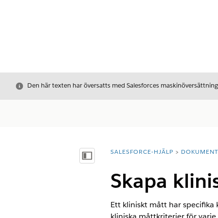
Stäng
Den här texten har översatts med Salesforces maskinöversättnin
SALESFORCE-HJÄLP
DOKUMEN
Du är här:
Visa innehållsförteckning
Skapa klini
Ett kliniskt mått har specifik
kliniska måttkriterier för varj