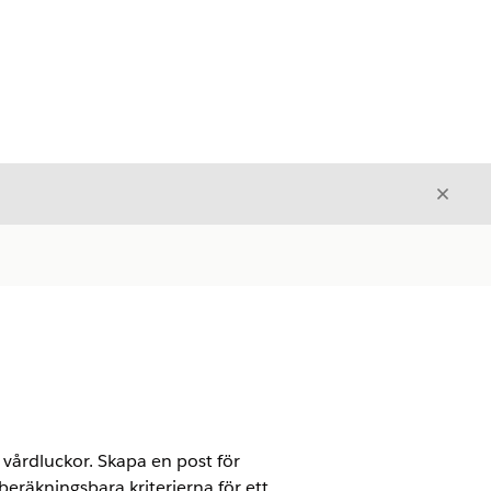
Stäng
Stäng
a vårdluckor. Skapa en post för
 beräkningsbara kriterierna för ett