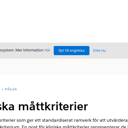
gssystem. Mer information
här
.
Byt till engelska
Inte nu
T
HÄLSA
ska måttkriterier
a kriterier som ger ett standardiserat ramverk för att utvärder
e kriterium. En post för kliniska måttkriterier representerar de