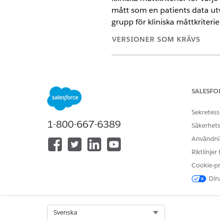
mått som en patients data utvä
grupp för kliniska måttkriterie
VERSIONER SOM KRÄVS
Tillgängliga i: Lightning Expe
Tillgängliga i:
Enterprise
och
SALESFO
Sekretess
1-800-667-6389
Skapa en post för kliniska måttkr
Säkerhets
Användnin
Till exempel inkluderar ett k
Riktlinjer
den rekommenderade tröskeln tr
Cookie-p
specifik blodtrycksobservation
Dina
kriterierna.
Sök fram och öppna
Kliniska 
Klicka på
Ny
.
Select Org
Svenska
Välj
Kliniskt mått
eller
Grupp a