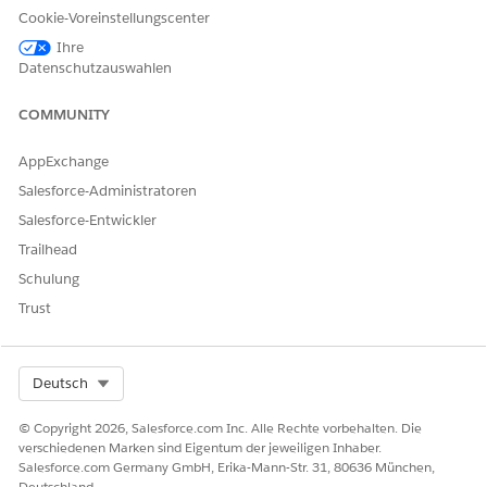
Cookie-Voreinstellungscenter
Ihre
Datenschutzauswahlen
KONNTEN SIE IHR PROBLEM MITHILFE DIESES ARTIKELS
LÖSEN?
COMMUNITY
Geben Sie uns Feedback, damit wir uns verbessern können.
AppExchange
Ja
Nein
Salesforce-Administratoren
Salesforce-Entwickler
Trailhead
Schulung
Trust
Select Org
Deutsch
© Copyright 2026, Salesforce.com Inc. Alle Rechte vorbehalten. Die
verschiedenen Marken sind Eigentum der jeweiligen Inhaber.
Salesforce.com Germany GmbH, Erika-Mann-Str. 31, 80636 München,
Deutschland