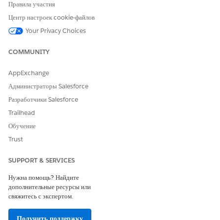
Правила участия
ЭТА СТАТЬЯ РЕШИЛА ВАШУ ПРОБЛЕМУ?
Центр настроек cookie-файлов
Оставьте свой отзыв, чтобы мы могли стать лучше!
Your Privacy Choices
Да
Нет
COMMUNITY
AppExchange
Администраторы Salesforce
Разработчики Salesforce
Trailhead
Обучение
Trust
SUPPORT & SERVICES
Нужна помощь? Найдите
дополнительные ресурсы или
свяжитесь с экспертом.
Получить поддержку