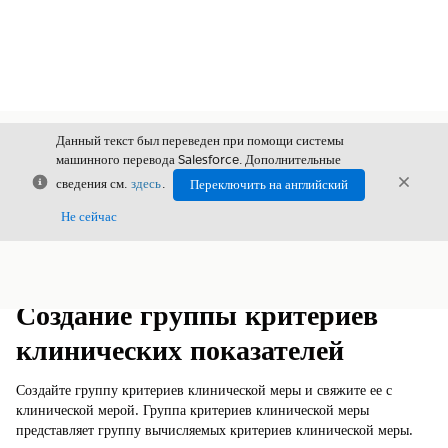
Данный текст был переведен при помощи системы
машинного перевода Salesforce. Дополнительные
Закрыть
Закры
сведения см.
здесь
.
Переключить на английский
Закрыт
Не сейчас
Содержание
Показать содержание
Создание группы критериев
клинических показателей
Создайте группу критериев клинической меры и свяжите ее с
клинической мерой. Группа критериев клинической меры
представляет группу вычисляемых критериев клинической меры.