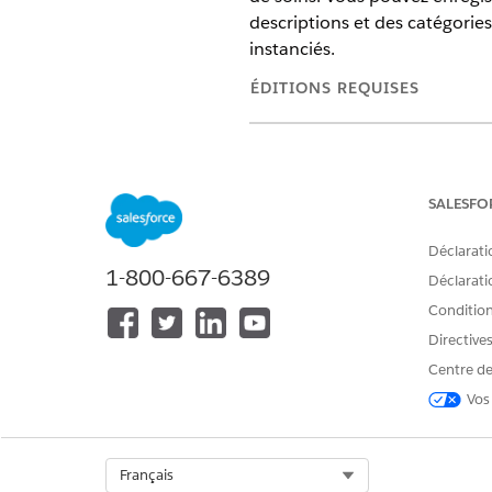
descriptions et des catégories
instanciés.
ÉDITIONS REQUISES
Disponible avec : Lightning 
Disponible avec : éditions
En
SALESFO
Déclarati
1-800-667-6389
Pour créer des définitions d'obje
Déclaratio
Conditions
Pour modifier les définitions d'o
Directive
Pour supprimer des définitions d
Centre de
Avant d'effectuer cette tâche, 
Vos
de catégorie pour la liste de s
Dans le Lanceur d’application
Select Org
Français
Cliquez sur
Nouveau
.