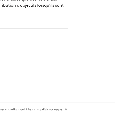
ibution d'objectifs lorsqu'ils sont
 l'objectif
tion de l'objectif
on de l'objectif
 d'objet, puis définissez des valeurs
cune valeur.
es appartiennent à leurs propriétaires respectifs.