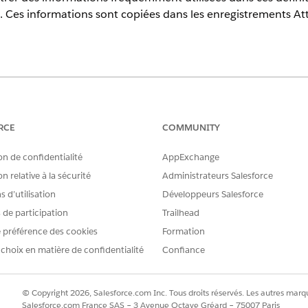
. Ces informations sont copiées dans les enregistrements Attr
Experience
terprise
et
Unlimited
avec Health Cloud
RCE
COMMUNITY
AUTORISATIONS UTILISATEUR REQUISES
on de confidentialité
AppExchange
ctif
Accès Créer pour Définition de
n relative à la sécurité
Administrateurs Salesforce
 d’utilisation
Développeurs Salesforce
bjectifs
Accès en modification à Défini
s de participation
Trailhead
'objectif
Accès Supprimer pour Définiti
 préférence des cookies
Formation
accédez à l'objet Définition de l'objectif dans le Gestionnaire
 choix en matière de confidentialité
Confiance
élection Catégorie. Par défaut, cette liste de sélection n'a au
, recherchez et sélectionnez
Définitions d’objectif
.
© Copyright 2026, Salesforce.com Inc. Tous droits réservés. Les autres marqu
Salesforce.com France SAS – 3 Avenue Octave Gréard – 75007 Paris