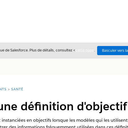
ue de Salesforce. Plus de détails, consultez <
cette page
.
Basculer vers l
NTS
SANTÉ
une définition d'objectif
t instanciées en objectifs lorsque les modèles qui les utilisent
trer des informations fréquemment utilisées dans ces définit