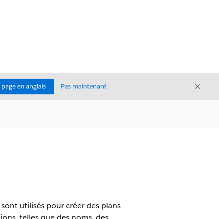
Ferme
a page en anglais
Pas maintenant
Fermer
 sont utilisés pour créer des plans
ions, telles que des noms, des