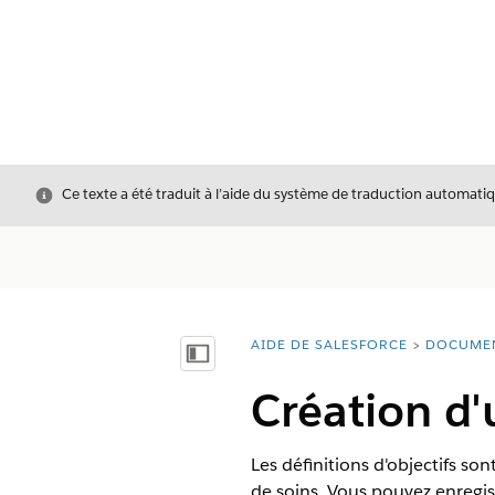
Fermer
Ce texte a été traduit à l’aide du système de traduction automatiq
AIDE DE SALESFORCE
DOCUME
Vous êtes ici :
Afficher la table des matières
Création d'
Les définitions d'objectifs son
de soins. Vous pouvez enregis