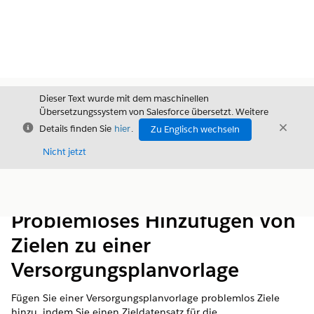
Dieser Text wurde mit dem maschinellen
Übersetzungssystem von Salesforce übersetzt. Weitere
Schließen
Schli
Details finden Sie
hier
.
Zu Englisch wechseln
Schließ
Nicht jetzt
Inhalt
Inhalt anzeigen
Problemloses Hinzufügen von
Zielen zu einer
Versorgungsplanvorlage
Fügen Sie einer Versorgungsplanvorlage problemlos Ziele
hinzu, indem Sie einen Zieldatensatz für die