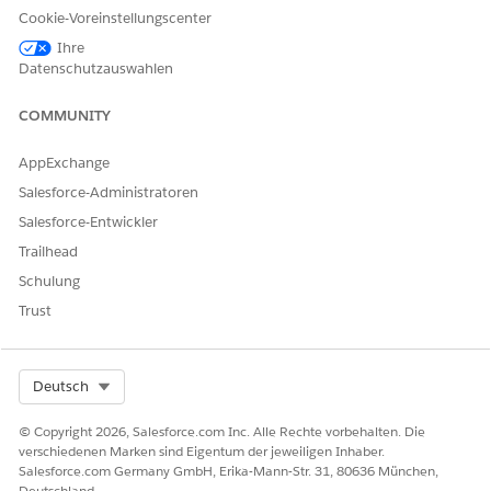
Cookie-Voreinstellungscenter
Klicken Sie auf
Neu
.
Wählen Sie im Feld "
Versorgungsplanvorlage
" die
Ihre
Versorgungsplanvorlage aus, der Sie das Ziel hinzufügen
Datenschutzauswahlen
möchten.
Wählen Sie im Feld "
Zieldefinition
" eine Zieldefinition aus
COMMUNITY
Ihrer g.g.A.-Bibliothek aus.
Legen Sie die Priorität auf
Hoch
,
Mittel
oder
Niedrig
fest.
AppExchange
Speichern Sie Ihre Vorlage.
Salesforce-Administratoren
Salesforce-Entwickler
Trailhead
KONNTEN SIE IHR PROBLEM MITHILFE DIESES ARTIKELS
Schulung
LÖSEN?
Trust
Geben Sie uns Feedback, damit wir uns verbessern können.
Ja
Nein
Select Org
Deutsch
© Copyright 2026, Salesforce.com Inc. Alle Rechte vorbehalten. Die
verschiedenen Marken sind Eigentum der jeweiligen Inhaber.
Salesforce.com Germany GmbH, Erika-Mann-Str. 31, 80636 München,
Deutschland