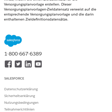
Versorgungsplanvorlage erstellen. Dieser
Versorgungsplanvorlagen-Zieldatensatz verweist auf die
entsprechende Versorgungsplanvorlage und die darin
enthaltenen Zieldefinitionsdatensätze.
ERFORDERLICHE EDITIONEN
Verfügbarkeit: Lightning Experience
Verfügbarkeit:
Enterprise
und
Unlimited
Edition mit Health
Cloud
1-800-667-6389
ERFORDERLICHE BENUTZERBERECHTIGUNGEN
Erstellen einer Zielvorlage
Erstellen des Zugriffs für das
Versorgungsplanvorlagenziel
SALESFORCE
Bearbeiten einer Zielvorlage
Bearbeitungszugriff für
Datenschutzerklärung
Versorgungsplanvorlagenziel
Sicherheitserklärung
Suchen Sie im App Launcher nach
Nutzungsbedingungen
Versorgungsplanvorlagenziele
und wählen Sie diese
Teilnahmerichtlinien
Option aus.