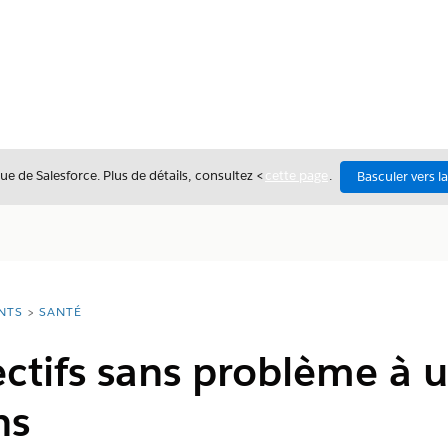
ue de Salesforce. Plus de détails, consultez <
cette page
.
Basculer vers l
NTS
SANTÉ
ectifs sans problème à
ns