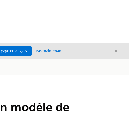
Ferme
a page en anglais
Pas maintenant
Fermer
 un modèle de