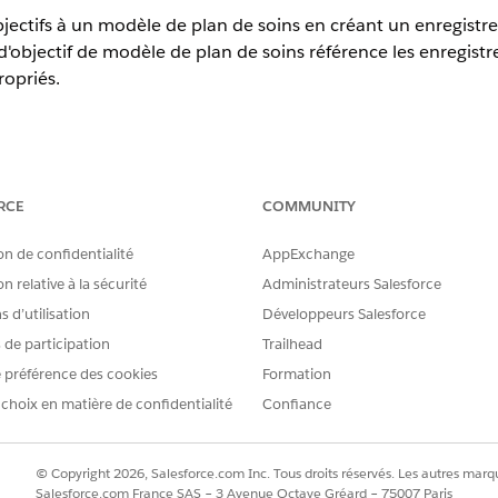
jectifs à un modèle de plan de soins en créant un enregistr
d'objectif de modèle de plan de soins référence les enregis
ropriés.
Experience
RCE
COMMUNITY
terprise
et
Unlimited
avec Health Cloud
on de confidentialité
AppExchange
AUTORISATIONS UTILISATEUR REQUISES
n relative à la sécurité
Administrateurs Salesforce
Accès Créer pour Objectif du
 d’utilisation
Développeurs Salesforce
s de participation
Trailhead
ctif
Accès Modifier pour Objectif
 préférence des cookies
Formation
, recherchez et sélectionnez
Objectifs du modèle
de plan de soins.
 choix en matière de confidentialité
Confiance
an
de soins, sélectionnez le modèle de plan de soins auquel vous sou
'objectif
, sélectionnez une définition d'objectif dans votre biblioth
© Copyright 2026, Salesforce.com Inc. Tous droits réservés. Les autres marqu
ée
,
Moyenne
ou
Faible
.
Salesforce.com France SAS – 3 Avenue Octave Gréard – 75007 Paris