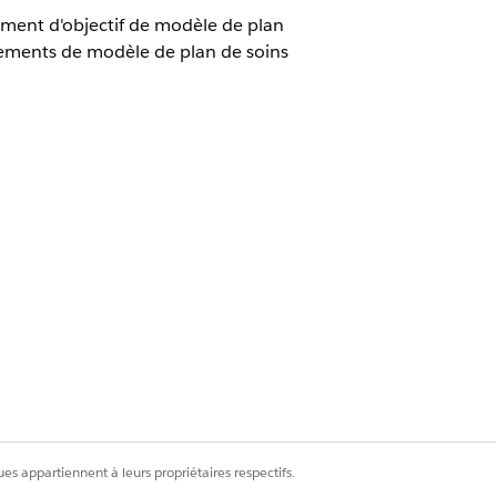
ement d'objectif de modèle de plan
trements de modèle de plan de soins
 modèle de plan de soins
 du modèle de plan de soins
haitez ajouter l'objectif.
èque IGP.
es appartiennent à leurs propriétaires respectifs.