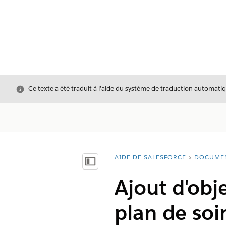
Fermer
Ce texte a été traduit à l’aide du système de traduction automatiq
AIDE DE SALESFORCE
DOCUME
Vous êtes ici :
Afficher la table des matières
Ajout d'obj
plan de soi