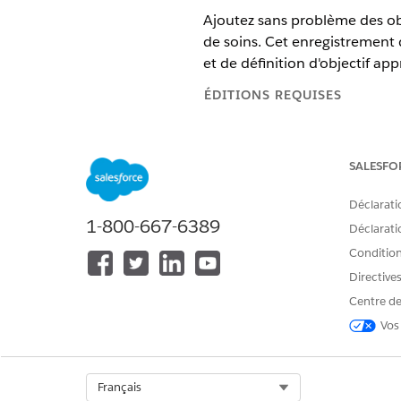
Ajoutez sans problème des ob
de soins. Cet enregistrement 
et de définition d'objectif app
ÉDITIONS REQUISES
Disponible avec : Lightning 
SALESFO
Disponible avec : éditions
En
Déclarati
1-800-667-6389
Déclaratio
Pour créer un modèle d'objectif
Conditions
Directive
Pour modifier un modèle d'obje
Centre de
Dans le Lanceur d'application
Vos
Cliquez sur
Nouveau
.
Dans le champ
Modèle de pl
Dans le champ
Définition de l
Select Org
Français
Définissez la priorité sur
Élev