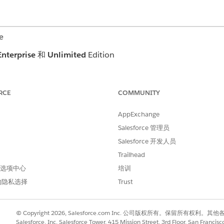
e
Enterprise
和
Unlimited
Edition
所需用户权限
RCE
COMMUNITY
为护理计划模板目标创建访问
AppExchange
对护理计划模板目标的编辑访
Salesforce 管理员
选择
护理计划模板目标
。
Salesforce 开发人员
Trailhead
添加目标的护理计划模板。
库中选择目标定义。
 首选项中心
培训
的隐私选择
Trust
© Copyright 2026, Salesforce.com Inc. 公司版权所有。保留所
Salesforce, Inc. Salesforce Tower, 415 Mission Street, 3rd Floor, San Francis