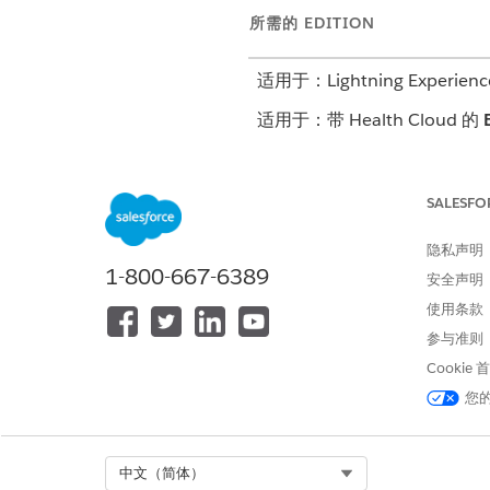
所需的 EDITION
适用于：Lightning Experienc
适用于：带 Health Cloud 的
SALESFO
创建目标模板
隐私声明
编辑目标模板
1-800-667-6389
安全声明
从应用程序启动程序中，查找并
使用条款
单击
新建
。
参与准则
在
护理计划模板
字段中，选择要
在
目标定义
字段中，从 PGI 
Cookie
将优先级设置为
高
、
中
或
低
。
您
保存模板。
Select Org
中文（简体）