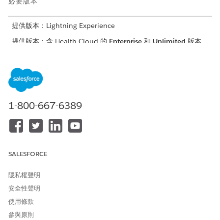
必要版本
提供版本：Lightning Experience
提供版本：含 Health Cloud 的
Enterprise
和
Unlimited
版本
使用者所需權限
若要建立目標範本
建立照護計畫範本目標的存取
權
1-800-667-6389
若要編輯目標範本
照護計畫範本目標的編輯存取
權
進入 App Launcher,尋找並選取「
照護計畫範本目標
」。
按一下「
新增
」。
SALESFORCE
在「
照護計畫範本」
欄位中,選取您要新增目標的照護計畫範
本。
隱私權聲明
在「
目標定義
」欄位中,從您的 PGI 文件庫中選取目標定義。
安全性聲明
將優先順序設定為
高
、
中
或
低
。
儲存您的範本。
使用條款
參與原則