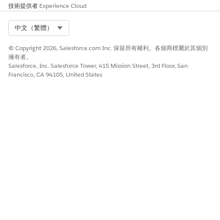
技術提供者
Experience Cloud
Select Org
中文（繁體）
© Copyright 2026, Salesforce.com Inc. 保留所有權利。各個商標屬於其個別
擁有者。
Salesforce, Inc. Salesforce Tower, 415 Mission Street, 3rd Floor, San
Francisco, CA 94105, United States