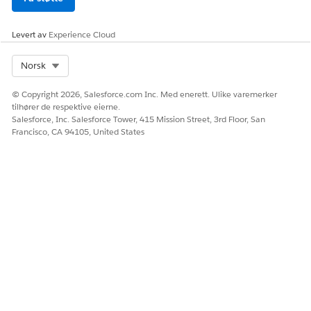
Lagre problemdefinisjonen.
La oss deretter definere en måldefinisjon.
Levert av
Experience Cloud
Select Org
Norsk
HJALP DENNE ARTIKKELEN MED Å LØSE PROBLEMET DITT?
© Copyright 2026, Salesforce.com Inc. Med enerett. Ulike varemerker
La oss få vite det slik at vi kan forbedre!
tilhører de respektive eierne.
Salesforce, Inc. Salesforce Tower, 415 Mission Street, 3rd Floor, San
Ja
Nei
Francisco, CA 94105, United States