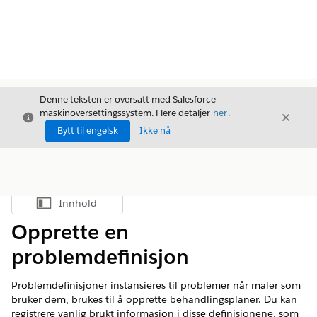
Denne teksten er oversatt med Salesforce
maskinoversettingssystem. Flere detaljer
her
.
Avslutt
Avslut
Avslutt
Bytt til engelsk
Ikke nå
Innhold
Vis innholdsfortegnelse
Opprette en
problemdefinisjon
Problemdefinisjoner instansieres til problemer når maler som
bruker dem, brukes til å opprette behandlingsplaner. Du kan
registrere vanlig brukt informasjon i disse definisjonene, som