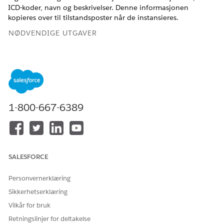
ICD-koder, navn og beskrivelser. Denne informasjonen
kopieres over til tilstandsposter når de instansieres.
NØDVENDIGE UTGAVER
Tilgjengelig i Lightning Experience
Tilgjengelig i
Enterprise
og
Unlimited
Edition med Health
Cloud
1-800-667-6389
NØDVENDIGE BRUKERTILLATELSER
For å opprette
Opprette tilgang for
problemdefinisjoner
problemdefinisjon
For å redigere
Redigeringstilgang for
SALESFORCE
problemdefinisjoner
problemdefinisjon
Personvernerklæring
For å slette
Slette tilgang for
problemdefinisjoner
problemdefinisjon
Sikkerhetserklæring
Vilkår for bruk
Før du utfører denne oppgaven anbefaler vi at du legger til
kodesettene eller kodesettpakkene som representerer ICD-
Retningslinjer for deltakelse