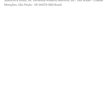
Salesforce Brasil, Av. Jornalista Roberto Marinho, 85 - 14º andar - Cidade
Se seu problema for um determinante social de saúde,
Monções, São Paulo - SP, 04575-000 Brasil
selecione um tipo de barreira.
Selecione
Ativo
.
Salve sua definição de problema.
Em seguida, vamos definir uma definição de meta.
ESTE ARTIGO RESOLVEU SEU PROBLEMA?
Diga-nos para podermos melhorar!
Sim
Não