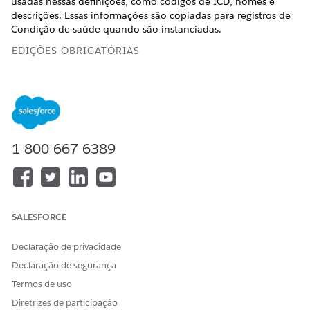
usadas nessas definições, como códigos de ICD, nomes e
descrições. Essas informações são copiadas para registros de
Condição de saúde quando são instanciadas.
EDIÇÕES OBRIGATÓRIAS
Disponível em: Lightning Experience
Disponível em: Edições
Enterprise
e
Unlimited
com o
Health Cloud
1-800-667-6389
PERMISSÕES NECESSÁRIAS DO USUÁRIO
Para criar definições de
Criar acesso para definição
problema
de problema
Para editar definições de
Acesso de edição para
SALESFORCE
problema
Definição de problema
Declaração de privacidade
Para excluir definições de
Excluir acesso para definição
problema
de problema
Declaração de segurança
Termos de uso
Antes de realizar essa tarefa, recomendamos adicionar os
Diretrizes de participação
conjuntos de códigos ou pacotes de conjuntos de códigos