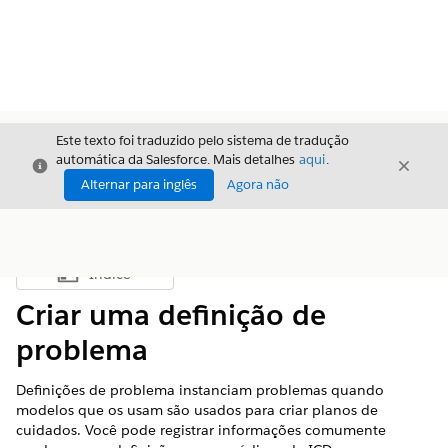
Este texto foi traduzido pelo sistema de tradução
automática da Salesforce. Mais detalhes
aqui
.
Fechar
Fecha
Fechar
Alternar para inglês
Agora não
Índice
Mostrar índice
Criar uma definição de
problema
Definições de problema instanciam problemas quando
modelos que os usam são usados para criar planos de
cuidados. Você pode registrar informações comumente