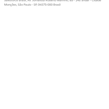
Salesforce Brasil, Av. Jornalista Roberto Marinho, 85 - 14º andar - Cidade
Monções, São Paulo - SP, 04575-000 Brasil
Sim
Não