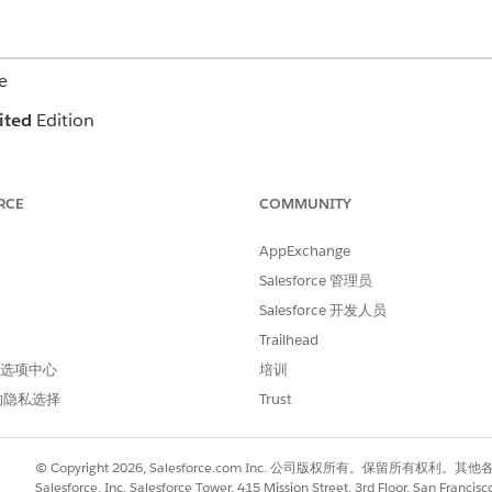
e
ited
Edition
所需用户权限
RCE
COMMUNITY
护理计划模板问题的创建访问
AppExchange
护理计划模板问题的编辑访问
Salesforce 管理员
板时，关联的目标/干预措施（行动计划模板和行动计划模板项目
Salesforce 开发人员
Trailhead
选择
护理计划模板问题
。
 首选项中心
培训
的隐私选择
Trust
添加问题的护理计划模板。
库中选择问题定义或问题目标定义。
© Copyright 2026, Salesforce.com Inc. 公司版权所有。保留所
的排序方式。
Salesforce, Inc. Salesforce Tower, 415 Mission Street, 3rd Floor, San Francis