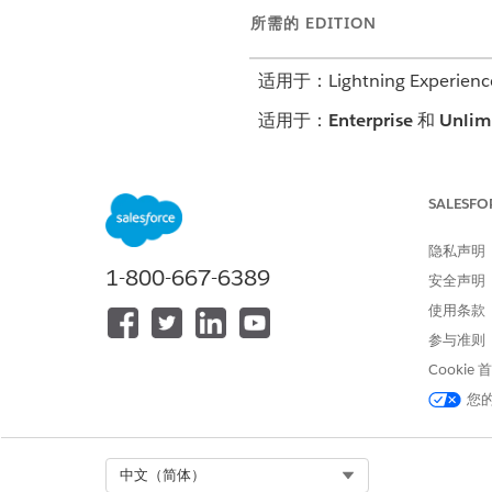
所需的 EDITION
适用于：Lightning Experienc
适用于：
Enterprise
和
Unlim
SALESFO
创建问题模板
隐私声明
编辑问题模板
1-800-667-6389
安全声明
在您将问题添加到护理计划模
使用条款
它们。
参与准则
从应用程序启动程序中，查找并
Cookie
单击
新建
。
您
在
护理计划模板
字段中，选择要
在
问题定义
字段中，从 PGI 
输入序列号。
Select Org
中文（简体）
此值用于确定护理计划中的问题