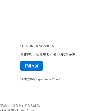
SUPPORT & SERVICES
权限
需要帮助？查找更多资源，或联系专家。
权限
获得支持
）也会自然添加。您不需要单独添加
技术提供者
Experience Cloud
有权利。其他各商标均为其各自的所有人所有。
co, CA 94105, United States