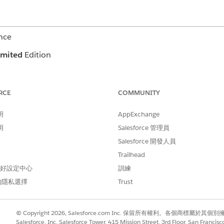
nce
imited
Edition
使用者所需權限
RCE
COMMUNITY
針對照護計畫範本問題建立存
明
AppExchange
照護計畫範本問題的編輯存取
明
Salesforce 管理員
時,也會內建關聯的目標/介入 (動作計畫範本和動作計畫範本項
Salesforce 開發人員
取「
照護計畫範本問題
」。
Trailhead
 偏好設定中心
訓練
取您要新增問題的照護計畫範本。
的隱私選擇
Trust
PGI 文件庫中選取問題定義或問題目標定義。
中的問題。
© Copyright 2026, Salesforce.com Inc. 保留所有權利。各個商標屬於其個
。
Salesforce, Inc. Salesforce Tower, 415 Mission Street, 3rd Floor, San Francis