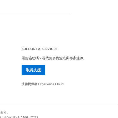
SUPPORT & SERVICES
取權
需要協助嗎？尋找更多資源或與專家連線。
權
取得支援
目)。您不需要分開新增。
技術提供者
Experience Cloud
別擁有者。
co, CA 94105, United States