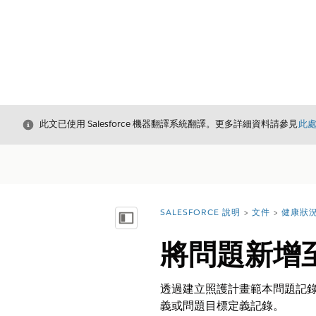
結束
此文已使用 Salesforce 機器翻譯系統翻譯。更多詳細資料請參見
此
SALESFORCE 說明
文件
健康狀
您位於此處：
顯示目錄
將問題新增
透過建立照護計畫範本問題記錄
義或問題目標定義記錄。