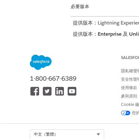
必要版本
提供版本：Lightning Experie
提供版本：
Enterprise
及
Unl
SALESFO
若要建立問題範本
隱私權聲
若要編輯問題範本
1-800-667-6389
安全性聲
當您將問題新增至照護計畫範本
使用條款
進入 App Launcher,尋找並選
參與原則
按一下「
新增
」。
Cookie
在「
照護計畫範本」
欄位中,選
您
在「
問題定義
」欄位中,從您的 
輸入序號。
此值用於決定如何排序照護計畫
Select Org
中文（繁體）
將優先順序設定為
高
、
中
或
低