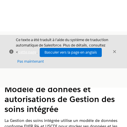
Ce texte a été traduit à l’aide du système de traduction
automatique de Salesforce. Plus de détails, consultez
Fermer
Ferme
<
cette page
.
Basculer vers la page en anglais
Fermer
Pas maintenant
Table des
Afficher la table des matières
matières
Modèle de données et
autorisations de Gestion des
soins intégrée
La Gestion des soins intégrée utilise un modèle de données
conforme FHIR R4 et USCDI pour stocker ses données et les