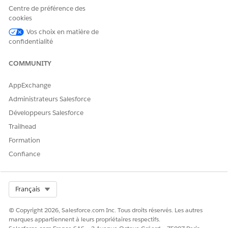
Centre de préférence des
Obstacle aux
Un déterminant
Lire
soins
social de la santé
Créer
cookies
enregistré dans
Modifier
Vos choix en matière de
un plan de soins.
Afficher tous
confidentialité
les
enregistremen
COMMUNITY
ts
AppExchange
Type d'obstacle
Représente les
Lire
aux soins
différents types
Afficher tous
Administrateurs Salesforce
possibles de
les
Développeurs Salesforce
déterminants
enregistremen
sociaux de la
ts
Trailhead
santé.
Formation
Plan de soins
L'enregistrement
Lire
Confiance
général qui
Créer
représente un
Modifier
plan de soins.
Afficher tous
les
Select Org
Français
enregistremen
ts
© Copyright 2026, Salesforce.com Inc. Tous droits réservés. Les autres
marques appartiennent à leurs propriétaires respectifs.