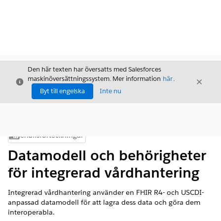
Den här texten har översatts med Salesforces
maskinöversättningssystem. Mer information
här
.
Stäng
Stäng
Stäng
Byt till engelska
Inte nu
Innehållsförteckningar
Visa innehållsförteckning
Datamodell och behörigheter
för integrerad vårdhantering
Integrerad vårdhantering använder en FHIR R4- och USCDI-
anpassad datamodell för att lagra dess data och göra dem
interoperabla.