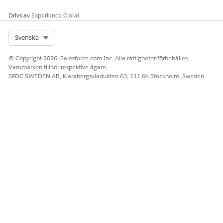
ansluta en
vårdplan till det
Drivs av
Experience Cloud
hälsotillstånd
(problem) som
den hanterar.
Select Org
Svenska
Kundcase
Den kundcasepost
Läs
© Copyright 2026, Salesforce.com Inc. Alla rättigheter förbehålles.
som en vårdplan
Skapa
Varumärken tillhör respektive ägare.
skapas mot.
Redigera
SFDC SWEDEN AB, Klarabergsviadukten 63, 111 64 Stockholm, Sweden
Visa alla
poster
Hälsotillstånd
Ett villkor som en
Läs
vårdplan skapas
Skapa
för att hantera.
Redigera
Visa alla
poster
Detaljer om
Ytterligare detaljer
Läs
hälsotillstånd
relaterade till ett
Skapa
tillstånd, som till
Redigera
exempel
Visa alla
tillståndets plats
poster
och lateralitet på