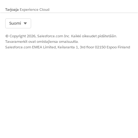
Tarjoaja
Experience Cloud
RATKAISIKO TÄMÄ ARTIKKELI ONGELMASI?
Select Org
Suomi
Anna palautetta, jotta voimme kehittyä!
© Copyright 2026, Salesforce.com Inc. Kaikki oikeudet pidätetään.
Kyllä
Ei
Tavaramerkit ovat omistajiensa omaisuutta.
Salesforce.com EMEA Limited, Keilaranta 1, 3rd floor 02150 Espoo Finland