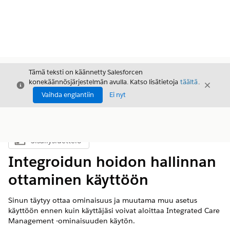
Tämä teksti on käännetty Salesforcen
konekäännösjärjestelmän avulla. Katso lisätietoja
täältä
.
Sulje
Sulje
Sulje
Vaihda englantiin
Ei nyt
Sisällysluettelo
Näytä sisällysluettelo
Integroidun hoidon hallinnan
ottaminen käyttöön
Sinun täytyy ottaa ominaisuus ja muutama muu asetus
käyttöön ennen kuin käyttäjäsi voivat aloittaa Integrated Care
Management -ominaisuuden käytön.