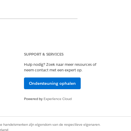
SUPPORT & SERVICES
ud Foundation
Hulp nodig? Zoek naar meer resources of
neem contact met een expert op.
 klinische gegevensmodel
satie. In Set-up:
Ondersteuning ophalen
 voor het op FHIR R4 afgestemde
Powered by
Experience Cloud
n voor Omnistudio al is uitgeschakeld.
n selecteer vervolgens
Instellingen voor
rse handelsmerken zijn eigendom van de respectieve eigenaren.
ords ervan, zoals Zorgplan, schakelt u
rland