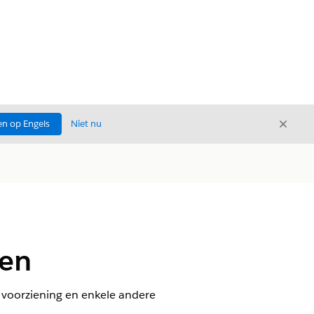
Sluite
n op Engels
Niet nu
Sluiten
len
 voorziening en enkele andere