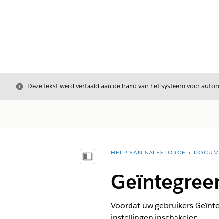
Sluiten
Deze tekst werd vertaald aan de hand van het systeem voor automa
HELP VAN SALESFORCE
DOCUM
U bent hier:
Inhoudsopgave weergeven
Geïntegree
Voordat uw gebruikers Geïnte
instellingen inschakelen.