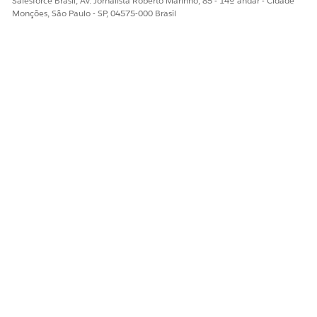
Salesforce Brasil, Av. Jornalista Roberto Marinho, 85 - 14º andar - Cidade
MCG
.
Monções, São Paulo - SP, 04575-000 Brasil
CONSULTE TAMBÉM:
Guia do desenvolvedor do Health Cloud: Modelo de
dados clínicos
OmniStudio para Health Cloud
ESTE ARTIGO RESOLVEU SEU PROBLEMA?
Diga-nos para podermos melhorar!
Sim
Não