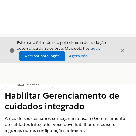
Este texto foi traduzido pelo sistema de tradução
automática da Salesforce. Mais detalhes
aqui
.
Fechar
Fecha
Fechar
Alternar para inglês
Agora não
Índice
Mostrar índice
Habilitar Gerenciamento de
cuidados integrado
Antes de seus usuários começarem a usar o Gerenciamento
de cuidados integrado, você deve habilitar o recurso e
algumas outras configurações primeiro.