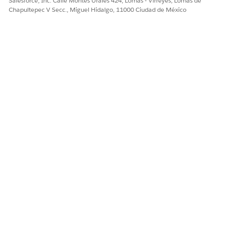
Salesforce, Inc. Calle Montes Urales 424, Lomas - Virreyes, Lomas de
Chapultepec V Secc., Miguel Hidalgo, 11000 Ciudad de México