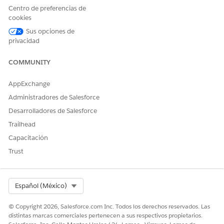
¿RESOLVIÓ ESTE ARTÍCULO SU PROBLEMA?
Centro de preferencias de
cookies
¡Háganos saber cómo podemos mejorar!
Sus opciones de
Sí
No
privacidad
COMMUNITY
AppExchange
Administradores de Salesforce
Desarrolladores de Salesforce
Trailhead
Capacitación
Trust
Select Org
Español (México)
© Copyright 2026, Salesforce.com Inc. Todos los derechos reservados. Las
distintas marcas comerciales pertenecen a sus respectivos propietarios.