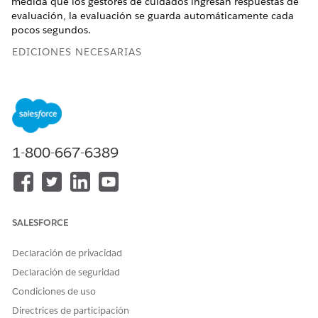
medida que los gestores de cuidados ingresan respuestas de
evaluación, la evaluación se guarda automáticamente cada
pocos segundos.
EDICIONES NECESARIAS
Disponible en: Lightning Experience
Disponible en:
Enterprise Edition
y
Unlimited Edition
PERMISOS DE USUARIO NECESARIOS
1-800-667-6389
Para trabajar con
Conjunto de permisos
evaluaciones:
Evaluación de industrias
Desde Configuración, en el cuadro Búsqueda rápida,
SALESFORCE
ingrese
de cuidados
Configuración de gestión
integrada y seleccione
Configuración de gestión
de
Declaración de privacidad
cuidados integrada.
Active
Guardar evaluaciones MCG
automáticamente.
Declaración de seguridad
Condiciones de uso
Directrices de participación