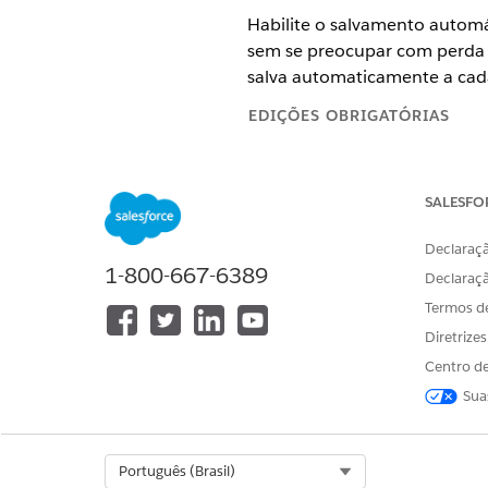
Habilite o salvamento automá
sem se preocupar com perda d
salva automaticamente a cad
EDIÇÕES OBRIGATÓRIAS
Disponível em: Lightning Ex
SALESFO
Disponível em: Edições
Enter
Declaraçã
1-800-667-6389
Declaraç
Para trabalhar com avaliações:
Termos d
Diretrize
Em Configuração, na caixa Bu
Centro de
de gerenciamento de cuidad
Ative
Salvar automaticament
Sua
Select Org
Português (Brasil)
ESTE ARTIGO RESOLVEU SEU PR