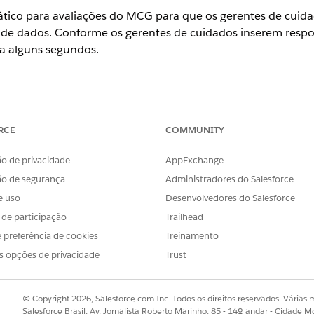
tico para avaliações do MCG para que os gerentes de cuida
e dados. Conforme os gerentes de cuidados inserem respost
a alguns segundos.
perience
RCE
COMMUNITY
prise
e
Unlimited
o de privacidade
AppExchange
PERMISSÕES NECESSÁRIAS AO USUÁRIO
ão de segurança
Administradores do Salesforce
Conjunto de permissões de A
e uso
Desenvolvedores do Salesforce
s de participação
Trailhead
sca rápida, insira
Configurações de gerenciamento de cuidado
 preferência de cookies
Treinamento
os integrado
.
e avaliações do MCG
.
s opções de privacidade
Trust
© Copyright 2026, Salesforce.com Inc. Todos os direitos reservados. Várias m
Salesforce Brasil, Av. Jornalista Roberto Marinho, 85 - 14º andar - Cidade M
OBLEMA?