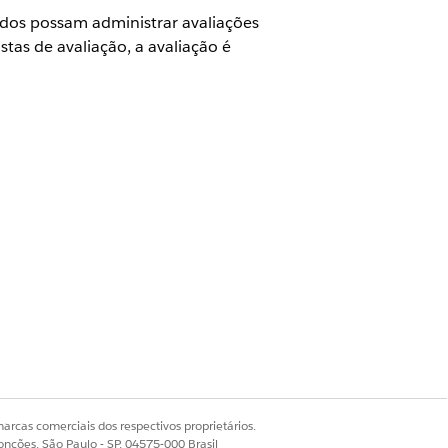
dos possam administrar avaliações
as de avaliação, a avaliação é
valiação de indústrias
e selecione
Configurações
s integrado
arcas comerciais dos respectivos proprietários.
onções, São Paulo - SP, 04575-000 Brasil