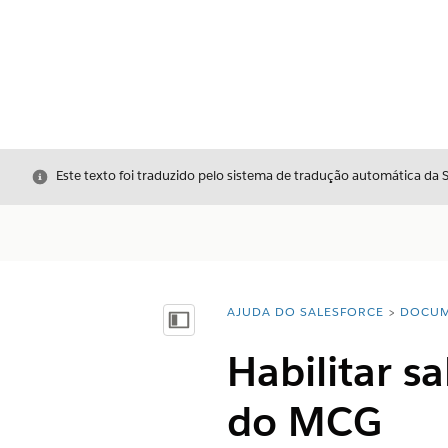
Fechar
Este texto foi traduzido pelo sistema de tradução automática da 
AJUDA DO SALESFORCE
DOCUM
Você está aqui:
Mostrar índice
Habilitar s
do MCG