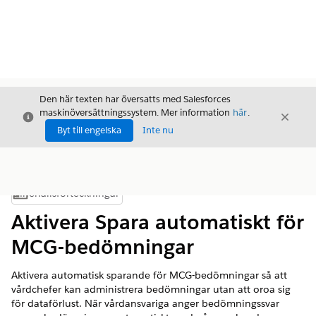
Den här texten har översatts med Salesforces
maskinöversättningssystem. Mer information
här
.
Stäng
Stäng
Stäng
Byt till engelska
Inte nu
Innehållsförteckningar
Visa innehållsförteckning
Aktivera Spara automatiskt för
MCG-bedömningar
Aktivera automatisk sparande för MCG-bedömningar så att
vårdchefer kan administrera bedömningar utan att oroa sig
för dataförlust. När vårdansvariga anger bedömningssvar