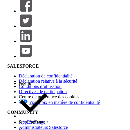
Filtres (0)
SÉLECTIONNER DES FILTRES
Ajouter
Gamme de produits
Impact des fonctionnalités
SALESFORCE
Déclaration de confidentialité
Déclaration relative à la sécurité
English
Conditions d’utilisation
Directives de participation
Centre de préférence des cookies
Vos choix en matière de confidentialité
Edition
COMMUNITY
AppExchange
Select Org
Français
Administrateurs Salesforce