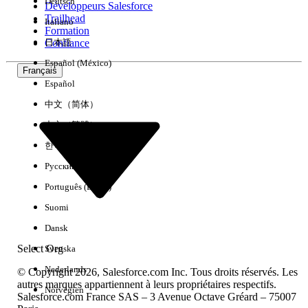
Deutsch
Développeurs Salesforce
Trailhead
Italiano
Expérience
Formation
Confiance
日本語
Español (México)
Français
Español
Effacer tout
Terminé
中文（简体）
中文（繁體）
한국어
Русский
Português (Brasil)
Suomi
Dansk
Select Org
Svenska
Nederlands
© Copyright 2026, Salesforce.com Inc. Tous droits réservés. Les
autres marques appartiennent à leurs propriétaires respectifs.
Norvégien
Salesforce.com France SAS – 3 Avenue Octave Gréard – 75007
Aucun résultat