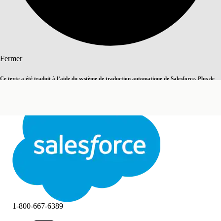
Rechercher
Fermer
Ce texte a été traduit à l’aide du système de traduction automatique de Salesforce. Plus de
Basculer vers la page en anglais
détails, consultez <
cette page
.
Pas maintenant
Fermer
Fermer
1-800-667-6389