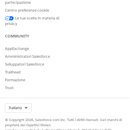
partecipazione
Abilitare
Care Gap
.
Centro preferenze cookie
Le tue scelte in materia di
privacy
QUESTO ARTICOLO HA RISOLTO IL PROBLEMA?
Facci sapere, così possiamo migliorare!
COMMUNITY
Sì
No
AppExchange
Amministratori Salesforce
Sviluppatori Salesforce
Trailhead
Formazione
Trust
Select Org
Italiano
© Copyright 2026, Salesforce.com Inc. Tutti i diritti riservati. Vari marchi di
proprietà dei rispettivi titolari.