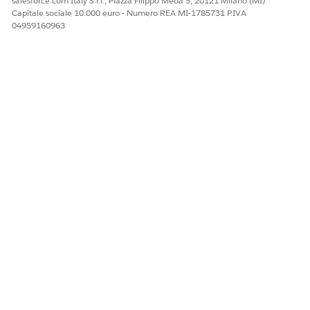
salesforce.com Italy S.r.l., Piazza Filippo Meda 5, 20121 Milano (MI)
Capitale sociale 10.000 euro - Numero REA MI-1785731 P.IVA
04959160963