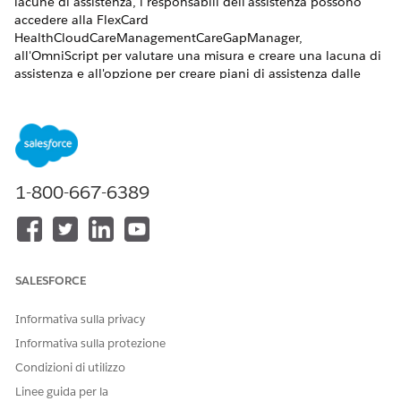
lacune di assistenza, i responsabili dell'assistenza possono
accedere alla FlexCard
HealthCloudCareManagementCareGapManager,
all'OmniScript per valutare una misura e creare una lacuna di
assistenza e all'opzione per creare piani di assistenza dalle
lacune di assistenza.
VERSIONI (EDITION) RICHIESTE
Disponibile in: Lightning Experience
1-800-667-6389
Disponibile in:
Enterprise Edition
e
Unlimited Edition
con
Health Cloud
AUTORIZZAZIONI UTENTE RICHIESTE
SALESFORCE
Per configurare e abilitare le
Insieme di autorizzazioni
funzioni
Amministratore Health
Cloud
Informativa sulla privacy
Informativa sulla protezione
Da Imposta, nella casella Ricerca veloce, immettere
Condizioni di utilizzo
e selezionare
Impostazioni gestione assistenza
Impostazioni gestione assistenza
.
Linee guida per la